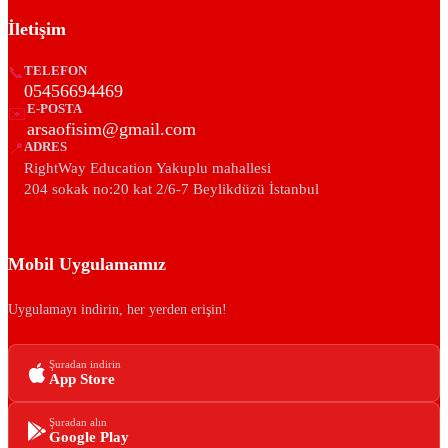
İletişim
📞
TELEFON
05456694469
E-POSTA
✉️
arsaofisim@gmail.com
📍
ADRES
RightWay Education Yakuplu mahallesi
204 sokak no:20 kat 2/6-7 Beylikdüzü İstanbul
Mobil Uygulamamız
Uygulamayı indirin, her yerden erişin!
Şuradan indirin
App Store
Şuradan alın
Google Play