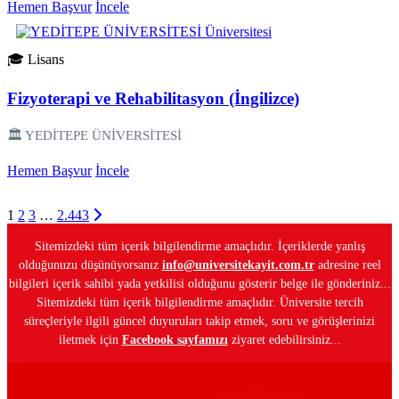
Hemen Başvur
İncele
🎓 Lisans
Fizyoterapi ve Rehabilitasyon (İngilizce)
🏛️ YEDİTEPE ÜNİVERSİTESİ
Hemen Başvur
İncele
1
2
3
…
2.443
Sitemizdeki tüm içerik bilgilendirme amaçlıdır. İçeriklerde yanlış
olduğunuzu düşünüyorsanız
info@universitekayit.com.tr
adresine reel
bilgileri içerik sahibi yada yetkilisi olduğunu gösterir belge ile gönderiniz...
Sitemizdeki tüm içerik bilgilendirme amaçlıdır. Üniversite tercih
süreçleriyle ilgili güncel duyuruları takip etmek, soru ve görüşlerinizi
iletmek için
Facebook sayfamızı
ziyaret edebilirsiniz...