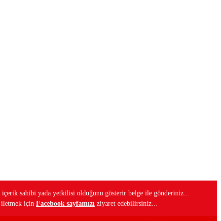
 içerik sahibi yada yetkilisi olduğunu gösterir belge ile gönderiniz...
i iletmek için
Facebook sayfamızı
ziyaret edebilirsiniz...