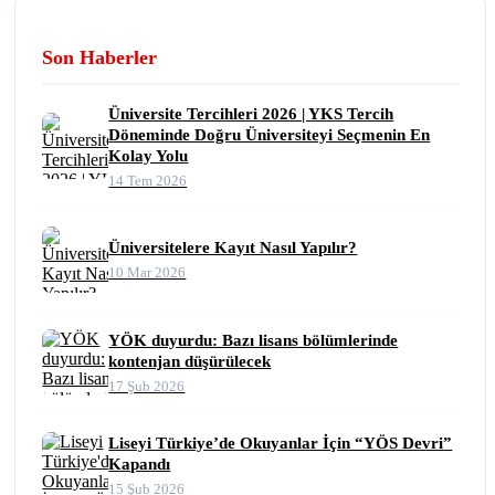
Son Haberler
Üniversite Tercihleri 2026 | YKS Tercih
Döneminde Doğru Üniversiteyi Seçmenin En
Kolay Yolu
14 Tem 2026
Üniversitelere Kayıt Nasıl Yapılır?
10 Mar 2026
YÖK duyurdu: Bazı lisans bölümlerinde
kontenjan düşürülecek
17 Şub 2026
Liseyi Türkiye’de Okuyanlar İçin “YÖS Devri”
Kapandı
15 Şub 2026