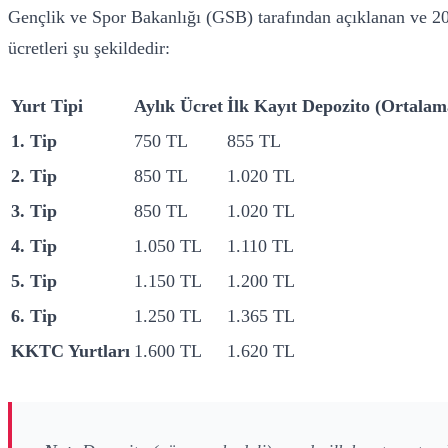
Gençlik ve Spor Bakanlığı (GSB) tarafından açıklanan ve 202
ücretleri şu şekildedir:
Yurt Tipi
Aylık Ücret
İlk Kayıt Depozito (Ortalam
1. Tip
750 TL
855 TL
2. Tip
850 TL
1.020 TL
3. Tip
850 TL
1.020 TL
4. Tip
1.050 TL
1.110 TL
5. Tip
1.150 TL
1.200 TL
6. Tip
1.250 TL
1.365 TL
KKTC Yurtları
1.600 TL
1.620 TL