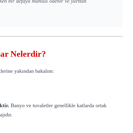
rken bir defaya mahsus ödenir ve yurttan
.
ar Nelerdir?
klerine yakından bakalım:
ktir.
Banyo ve tuvaletler genellikle katlarda ortak
jıdır.