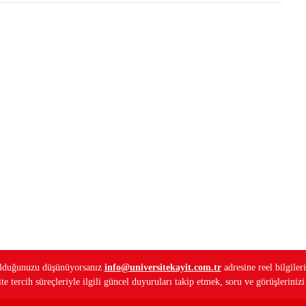
ş olduğunuzu düşünüyorsanız
info@universitekayit.com.tr
adresine reel bilgileri
e tercih süreçleriyle ilgili güncel duyuruları takip etmek, soru ve görüşleriniz