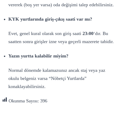
vererek (boş yer varsa) oda değişimi talep edebilirsiniz.
KYK yurtlarında giriş-çıkış saati var mı?
Evet, genel kural olarak son giriş saati
23:00
‘dır. Bu
saatten sonra girişler izne veya geçerli mazerete tabidir.
Yazın yurtta kalabilir miyim?
Normal dönemde kalamazsınız ancak staj veya yaz
okulu belgeniz varsa “Nöbetçi Yurtlarda”
konaklayabilirsiniz.
Okunma Sayısı:
396