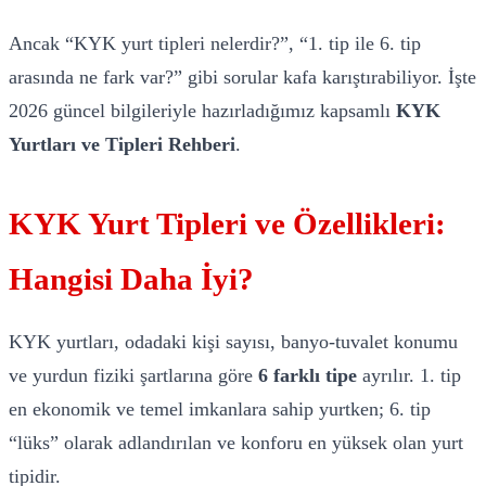
Ancak “KYK yurt tipleri nelerdir?”, “1. tip ile 6. tip
arasında ne fark var?” gibi sorular kafa karıştırabiliyor. İşte
2026 güncel bilgileriyle hazırladığımız kapsamlı
KYK
Yurtları ve Tipleri Rehberi
.
KYK Yurt Tipleri ve Özellikleri:
Hangisi Daha İyi?
KYK yurtları, odadaki kişi sayısı, banyo-tuvalet konumu
ve yurdun fiziki şartlarına göre
6 farklı tipe
ayrılır. 1. tip
en ekonomik ve temel imkanlara sahip yurtken; 6. tip
“lüks” olarak adlandırılan ve konforu en yüksek olan yurt
tipidir.