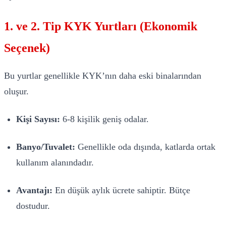
1. ve 2. Tip KYK Yurtları (Ekonomik
Seçenek)
Bu yurtlar genellikle KYK’nın daha eski binalarından
oluşur.
Kişi Sayısı:
6-8 kişilik geniş odalar.
Banyo/Tuvalet:
Genellikle oda dışında, katlarda ortak
kullanım alanındadır.
Avantajı:
En düşük aylık ücrete sahiptir. Bütçe
dostudur.