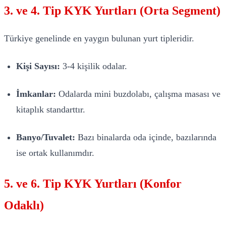
3. ve 4. Tip KYK Yurtları (Orta Segment)
Türkiye genelinde en yaygın bulunan yurt tipleridir.
Kişi Sayısı:
3-4 kişilik odalar.
İmkanlar:
Odalarda mini buzdolabı, çalışma masası ve
kitaplık standarttır.
Banyo/Tuvalet:
Bazı binalarda oda içinde, bazılarında
ise ortak kullanımdır.
5. ve 6. Tip KYK Yurtları (Konfor
Odaklı)