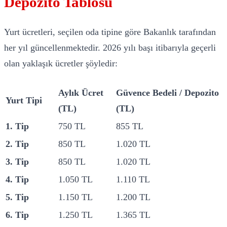
Depozito Tablosu
Yurt ücretleri, seçilen oda tipine göre Bakanlık tarafından
her yıl güncellenmektedir. 2026 yılı başı itibarıyla geçerli
olan yaklaşık ücretler şöyledir:
Aylık Ücret
Güvence Bedeli / Depozito
Yurt Tipi
(TL)
(TL)
1. Tip
750 TL
855 TL
2. Tip
850 TL
1.020 TL
3. Tip
850 TL
1.020 TL
4. Tip
1.050 TL
1.110 TL
5. Tip
1.150 TL
1.200 TL
6. Tip
1.250 TL
1.365 TL