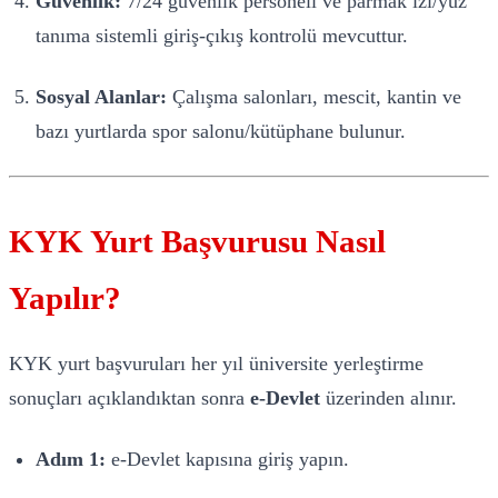
Güvenlik:
7/24 güvenlik personeli ve parmak izi/yüz
tanıma sistemli giriş-çıkış kontrolü mevcuttur.
Sosyal Alanlar:
Çalışma salonları, mescit, kantin ve
bazı yurtlarda spor salonu/kütüphane bulunur.
KYK Yurt Başvurusu Nasıl
Yapılır?
KYK yurt başvuruları her yıl üniversite yerleştirme
sonuçları açıklandıktan sonra
e-Devlet
üzerinden alınır.
Adım 1:
e-Devlet kapısına giriş yapın.