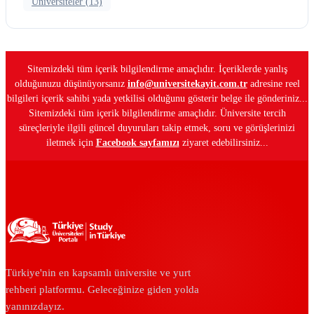
Üniversiteler
(13)
Sitemizdeki tüm içerik bilgilendirme amaçlıdır. İçeriklerde yanlış
olduğunuzu düşünüyorsanız
info@universitekayit.com.tr
adresine reel
bilgileri içerik sahibi yada yetkilisi olduğunu gösterir belge ile gönderiniz...
Sitemizdeki tüm içerik bilgilendirme amaçlıdır. Üniversite tercih
süreçleriyle ilgili güncel duyuruları takip etmek, soru ve görüşlerinizi
iletmek için
Facebook sayfamızı
ziyaret edebilirsiniz...
Türkiye'nin en kapsamlı üniversite ve yurt
rehberi platformu. Geleceğinize giden yolda
yanınızdayız.