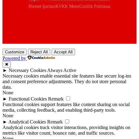
Hizmet Şartları
KVKK Metni
Gizlilik Politikası
Customize
Reject All
Accept All
Powered by
✖
►
Necessary Cookies
Always Active
Necessary cookies enable essential site features like secure log-ins
and consent preference adjustments. They do not store personal
data.
None
►
Functional Cookies
Remark
Functional cookies support features like content sharing on social
media, collecting feedback, and enabling third-party tools.
None
►
Analytical Cookies
Remark
Analytical cookies track visitor interactions, providing insights on
metrics like visitor count, bounce rate, and traffic sources.
None