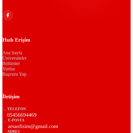
Hızlı Erişim
Ana Sayfa
Üniversiteler
Bölümler
Yurtlar
Başvuru Yap
İletişim
📞
TELEFON
05456694469
E-POSTA
✉️
arsaofisim@gmail.com
📍
ADRES