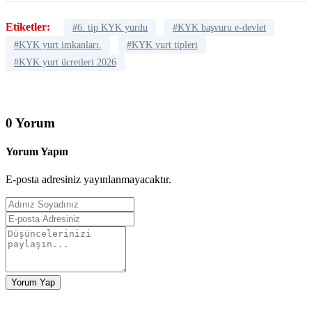
Etiketler:
#6. tip KYK yurdu
#KYK başvuru e-devlet
#KYK yurt imkanları.
#KYK yurt tipleri
#KYK yurt ücretleri 2026
0 Yorum
Yorum Yapın
E-posta adresiniz yayınlanmayacaktır.
Yorum Yap