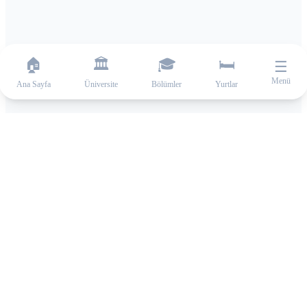
🏠
🏛️
🎓
🛏️
☰
Menü
Ana Sayfa
Üniversite
Bölümler
Yurtlar