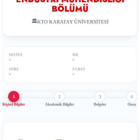
BÖLÜMÜ
🏛
KTO KARATAY ÜNİVERSİTESİ
SEVIYE
DIL
-
-
SÜRE
ÜCRET
-
-
1
2
3
4
Kişisel Bilgiler
Akademik Bilgiler
Belgeler
Onay