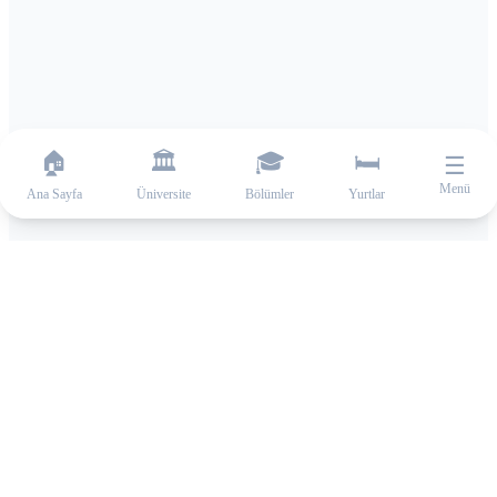
🏠
🏛️
🎓
🛏️
☰
Menü
Ana Sayfa
Üniversite
Bölümler
Yurtlar