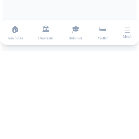
🏠
🏛️
🎓
🛏️
☰
Menü
Ana Sayfa
Üniversite
Bölümler
Yurtlar