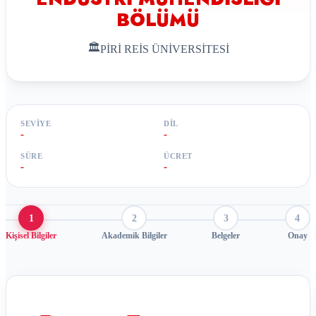
BÖLÜMÜ
🏛
PİRİ REİS ÜNİVERSİTESİ
SEVIYE
DIL
-
-
SÜRE
ÜCRET
-
-
1
2
3
4
Kişisel Bilgiler
Akademik Bilgiler
Belgeler
Onay