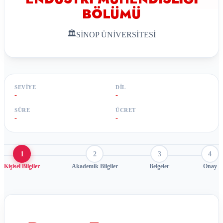
BÖLÜMÜ
🏛
SİNOP ÜNİVERSİTESİ
SEVIYE
DIL
-
-
SÜRE
ÜCRET
-
-
1
2
3
4
Kişisel Bilgiler
Akademik Bilgiler
Belgeler
Onay