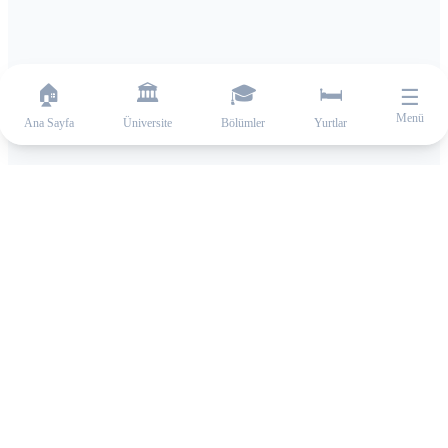
🏠
🏛️
🎓
🛏️
☰
Menü
Ana Sayfa
Üniversite
Bölümler
Yurtlar