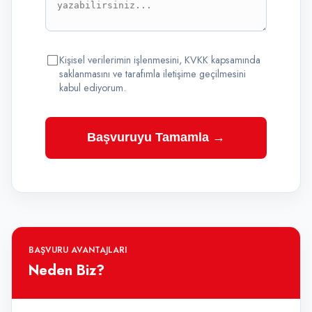
Kişisel verilerimin işlenmesini, KVKK kapsamında
saklanmasını ve tarafımla iletişime geçilmesini
kabul ediyorum.
Başvuruyu Tamamla →
BAŞVURU AVANTAJLARI
Neden Biz?