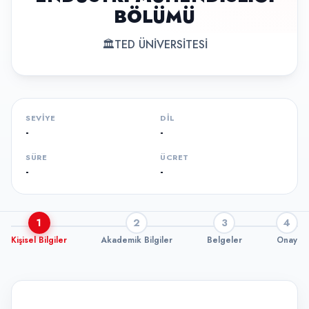
BÖLÜMÜ
🏛
TED ÜNİVERSİTESİ
SEVIYE
DIL
-
-
SÜRE
ÜCRET
-
-
1
2
3
4
Kişisel Bilgiler
Akademik Bilgiler
Belgeler
Onay