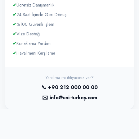
✔
Ücretsiz Danışmanlık
✔
24 Saat İçinde Geri Dönüş
✔
%100 Güvenli İşlem
✔
Vize Desteği
✔
Konaklama Yardımı
✔
Havalimanı Karşılama
Yardıma mı ihtiyacınız var?
📞 +90 212 000 00 00
✉️ info@uni-turkey.com