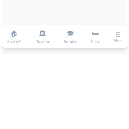
🏠
🏛️
🎓
🛏️
☰
Menü
Ana Sayfa
Üniversite
Bölümler
Yurtlar