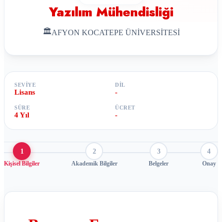
Yazılım Mühendisliği
🏛
AFYON KOCATEPE ÜNİVERSİTESİ
SEVIYE
DIL
Lisans
-
SÜRE
ÜCRET
4 Yıl
-
1
2
3
4
Kişisel Bilgiler
Akademik Bilgiler
Belgeler
Onay