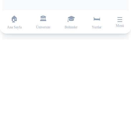
🏠
🏛️
🎓
🛏️
☰
Menü
Ana Sayfa
Üniversite
Bölümler
Yurtlar