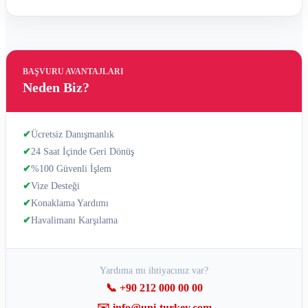
BAŞVURU AVANTAJLARI
Neden Biz?
✔
Ücretsiz Danışmanlık
✔
24 Saat İçinde Geri Dönüş
✔
%100 Güvenli İşlem
✔
Vize Desteği
✔
Konaklama Yardımı
✔
Havalimanı Karşılama
Yardıma mı ihtiyacınız var?
📞 +90 212 000 00 00
✉️ info@uni-turkey.com