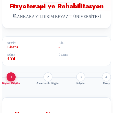
Fizyoterapi ve Rehabilitasyon
🏛
ANKARA YILDIRIM BEYAZIT ÜNİVERSİTESİ
SEVIYE
DIL
Lisans
-
SÜRE
ÜCRET
4 Yıl
-
1
2
3
4
Kişisel Bilgiler
Akademik Bilgiler
Belgeler
Onay