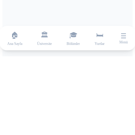
🏠
🏛️
🎓
🛏️
☰
Menü
Ana Sayfa
Üniversite
Bölümler
Yurtlar