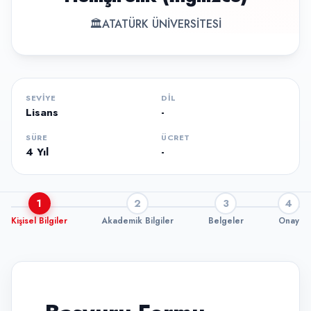
🏛
ATATÜRK ÜNİVERSİTESİ
SEVIYE
DIL
Lisans
-
SÜRE
ÜCRET
4 Yıl
-
1
2
3
4
Kişisel Bilgiler
Akademik Bilgiler
Belgeler
Onay