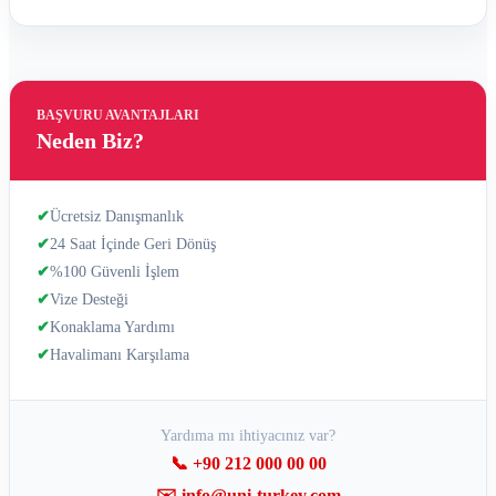
BAŞVURU AVANTAJLARI
Neden Biz?
✔
Ücretsiz Danışmanlık
✔
24 Saat İçinde Geri Dönüş
✔
%100 Güvenli İşlem
✔
Vize Desteği
✔
Konaklama Yardımı
✔
Havalimanı Karşılama
Yardıma mı ihtiyacınız var?
📞 +90 212 000 00 00
✉️ info@uni-turkey.com