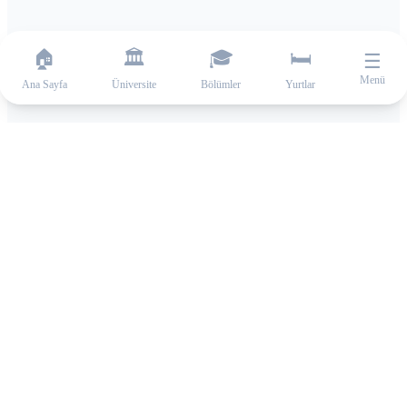
🏠
🏛️
🎓
🛏️
☰
Menü
Ana Sayfa
Üniversite
Bölümler
Yurtlar