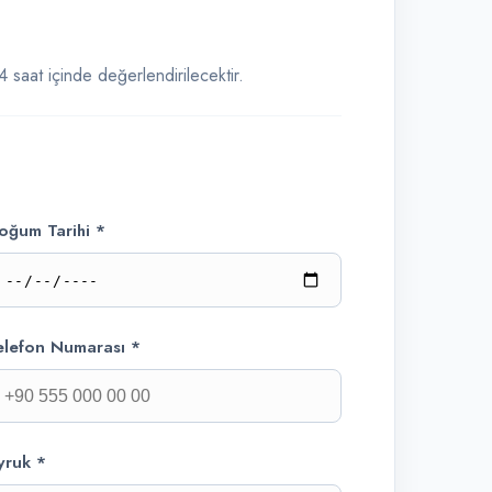
 saat içinde değerlendirilecektir.
oğum Tarihi *
elefon Numarası *
yruk *