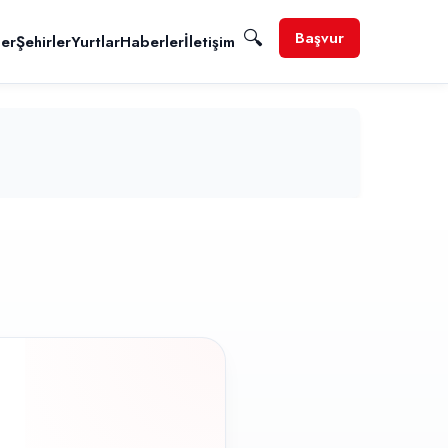
🔍
Başvur
ler
Şehirler
Yurtlar
Haberler
İletişim