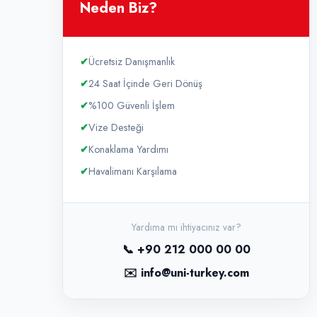
Neden Biz?
✔
Ücretsiz Danışmanlık
✔
24 Saat İçinde Geri Dönüş
✔
%100 Güvenli İşlem
✔
Vize Desteği
✔
Konaklama Yardımı
✔
Havalimanı Karşılama
Yardıma mı ihtiyacınız var?
📞 +90 212 000 00 00
✉️ info@uni-turkey.com