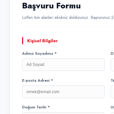
Başvuru Formu
Lütfen tüm alanları eksiksiz doldurunuz. Başvurunuz 24
Kişisel Bilgiler
Adınız Soyadınız *
D
E-posta Adresi *
T
Doğum Tarihi *
U