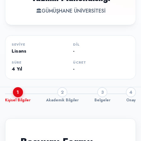
🏛
GÜMÜŞHANE ÜNİVERSİTESİ
SEVIYE
DIL
Lisans
-
SÜRE
ÜCRET
4 Yıl
-
1
2
3
4
Kişisel Bilgiler
Akademik Bilgiler
Belgeler
Onay