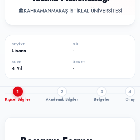
🏛
KAHRAMANMARAŞ İSTİKLAL ÜNİVERSİTESİ
SEVIYE
DIL
Lisans
-
SÜRE
ÜCRET
4 Yıl
-
1
2
3
4
Kişisel Bilgiler
Akademik Bilgiler
Belgeler
Onay