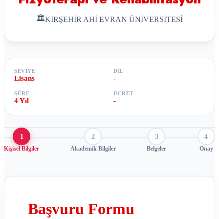
🏛
KIRŞEHİR AHİ EVRAN ÜNİVERSİTESİ
SEVIYE
DIL
Lisans
-
SÜRE
ÜCRET
4 Yıl
-
1
2
3
4
Kişisel Bilgiler
Akademik Bilgiler
Belgeler
Onay
Başvuru Formu