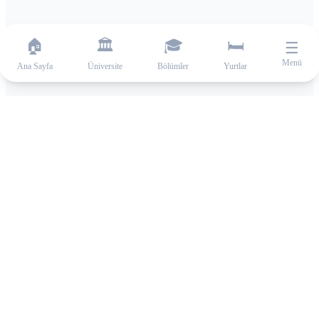
🏠
🏛️
🎓
🛏️
☰
Menü
Ana Sayfa
Üniversite
Bölümler
Yurtlar