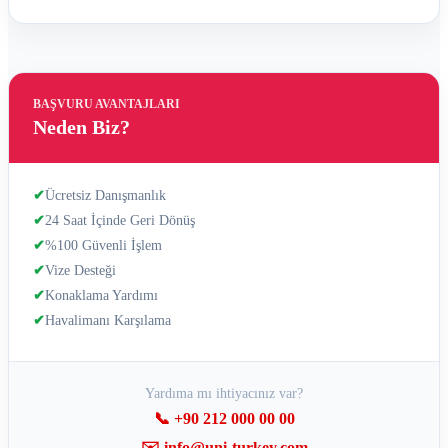
BAŞVURU AVANTAJLARI
Neden Biz?
✔
Ücretsiz Danışmanlık
✔
24 Saat İçinde Geri Dönüş
✔
%100 Güvenli İşlem
✔
Vize Desteği
✔
Konaklama Yardımı
✔
Havalimanı Karşılama
Yardıma mı ihtiyacınız var?
📞 +90 212 000 00 00
✉️ info@uni-turkey.com