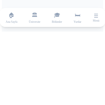
🏠
🏛️
🎓
🛏️
☰
Menü
Ana Sayfa
Üniversite
Bölümler
Yurtlar