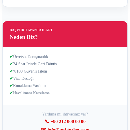
BAŞVURU AVANTAJLARI
Neden Biz?
✔
Ücretsiz Danışmanlık
✔
24 Saat İçinde Geri Dönüş
✔
%100 Güvenli İşlem
✔
Vize Desteği
✔
Konaklama Yardımı
✔
Havalimanı Karşılama
Yardıma mı ihtiyacınız var?
📞 +90 212 000 00 00
✉️ info@uni-turkey.com