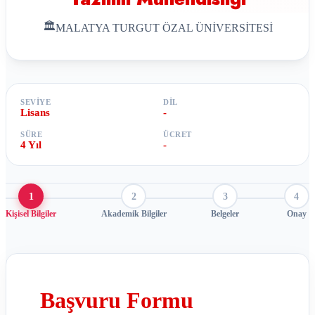
🏛
MALATYA TURGUT ÖZAL ÜNİVERSİTESİ
SEVIYE
DIL
Lisans
-
SÜRE
ÜCRET
4 Yıl
-
1
2
3
4
Kişisel Bilgiler
Akademik Bilgiler
Belgeler
Onay
Başvuru Formu