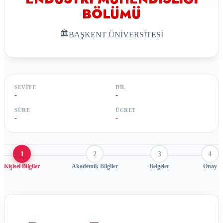
BÖLÜMÜ
🏛
BAŞKENT ÜNİVERSİTESİ
SEVIYE
DIL
-
-
SÜRE
ÜCRET
-
-
1
2
3
4
Kişisel Bilgiler
Akademik Bilgiler
Belgeler
Onay