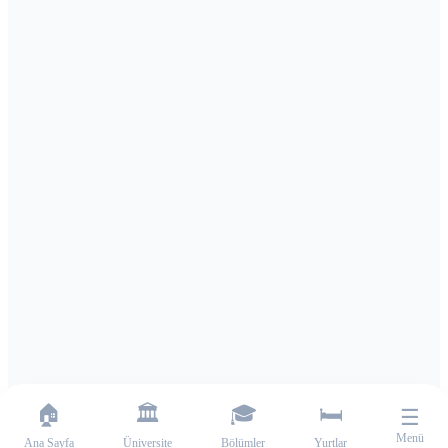
🏠
🏛️
🎓
🛏️
☰
Menü
Ana Sayfa
Üniversite
Bölümler
Yurtlar