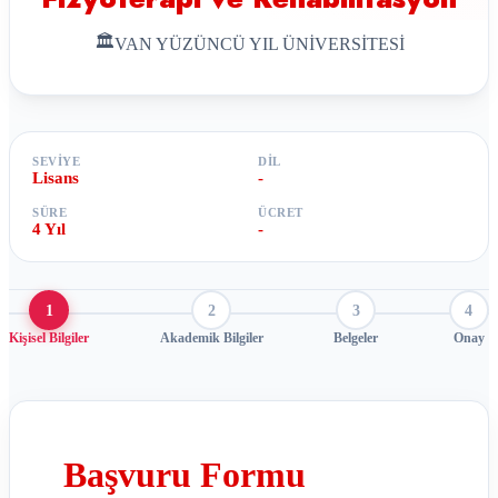
🏛
VAN YÜZÜNCÜ YIL ÜNİVERSİTESİ
SEVIYE
DIL
Lisans
-
SÜRE
ÜCRET
4 Yıl
-
1
2
3
4
Kişisel Bilgiler
Akademik Bilgiler
Belgeler
Onay
Başvuru Formu