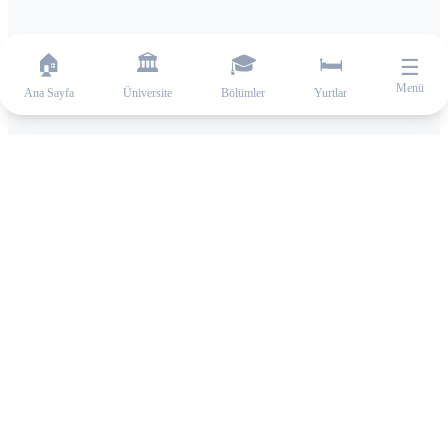
🏠
🏛️
🎓
🛏️
☰
Menü
Ana Sayfa
Üniversite
Bölümler
Yurtlar