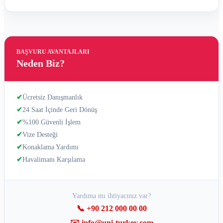
BAŞVURU AVANTAJLARI
Neden Biz?
✔
Ücretsiz Danışmanlık
✔
24 Saat İçinde Geri Dönüş
✔
%100 Güvenli İşlem
✔
Vize Desteği
✔
Konaklama Yardımı
✔
Havalimanı Karşılama
Yardıma mı ihtiyacınız var?
📞 +90 212 000 00 00
✉️ info@uni-turkey.com