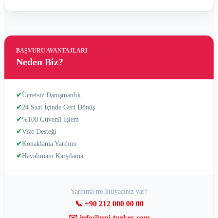
BAŞVURU AVANTAJLARI
Neden Biz?
✔
Ücretsiz Danışmanlık
✔
24 Saat İçinde Geri Dönüş
✔
%100 Güvenli İşlem
✔
Vize Desteği
✔
Konaklama Yardımı
✔
Havalimanı Karşılama
Yardıma mı ihtiyacınız var?
📞 +90 212 000 00 00
✉️ info@uni-turkey.com