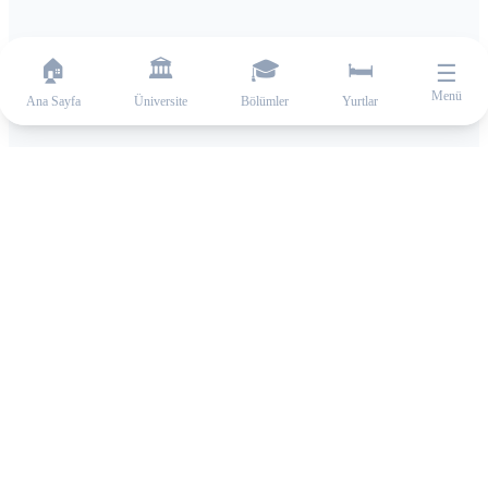
🏠
🏛️
🎓
🛏️
☰
Menü
Ana Sayfa
Üniversite
Bölümler
Yurtlar