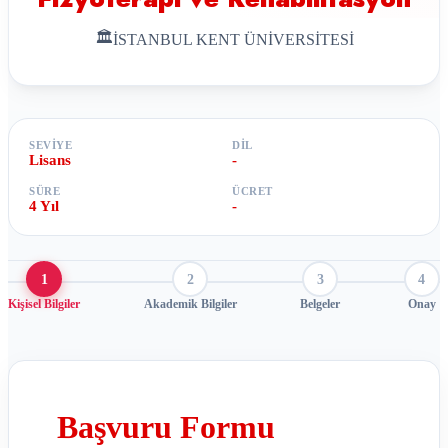
🏛
İSTANBUL KENT ÜNİVERSİTESİ
SEVIYE
DIL
Lisans
-
SÜRE
ÜCRET
4 Yıl
-
1
2
3
4
Kişisel Bilgiler
Akademik Bilgiler
Belgeler
Onay
Başvuru Formu