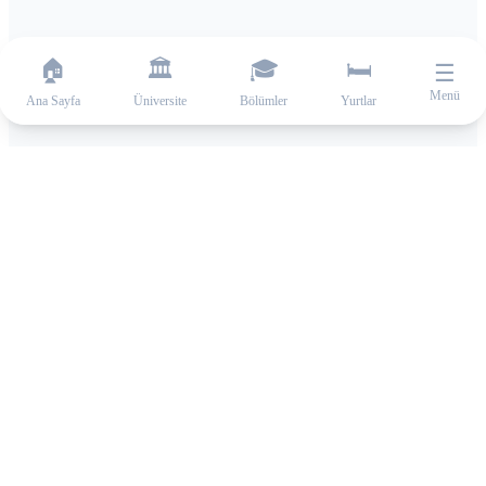
🏠
🏛️
🎓
🛏️
☰
Menü
Ana Sayfa
Üniversite
Bölümler
Yurtlar