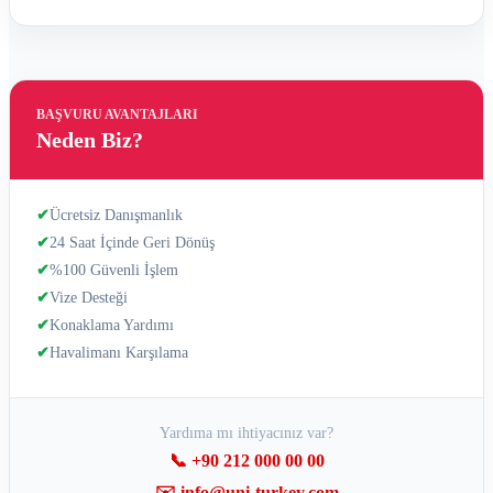
BAŞVURU AVANTAJLARI
Neden Biz?
✔
Ücretsiz Danışmanlık
✔
24 Saat İçinde Geri Dönüş
✔
%100 Güvenli İşlem
✔
Vize Desteği
✔
Konaklama Yardımı
✔
Havalimanı Karşılama
Yardıma mı ihtiyacınız var?
📞 +90 212 000 00 00
✉️ info@uni-turkey.com