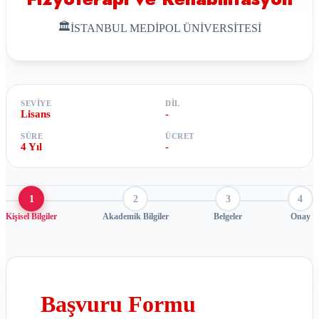
🏛
İSTANBUL MEDİPOL ÜNİVERSİTESİ
SEVIYE
DIL
Lisans
-
SÜRE
ÜCRET
4 Yıl
-
1
2
3
4
Kişisel Bilgiler
Akademik Bilgiler
Belgeler
Onay
Başvuru Formu