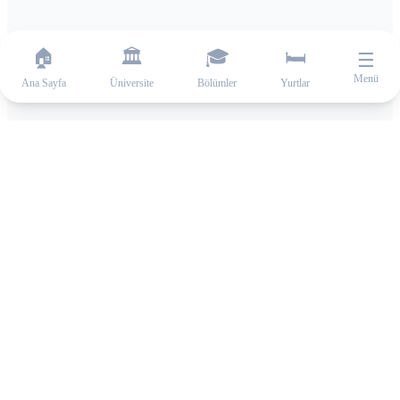
🏠
🏛️
🎓
🛏️
☰
Menü
Ana Sayfa
Üniversite
Bölümler
Yurtlar