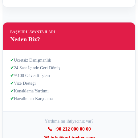
BAŞVURU AVANTAJLARI
Neden Biz?
✔
Ücretsiz Danışmanlık
✔
24 Saat İçinde Geri Dönüş
✔
%100 Güvenli İşlem
✔
Vize Desteği
✔
Konaklama Yardımı
✔
Havalimanı Karşılama
Yardıma mı ihtiyacınız var?
📞 +90 212 000 00 00
✉️ info@uni-turkey.com