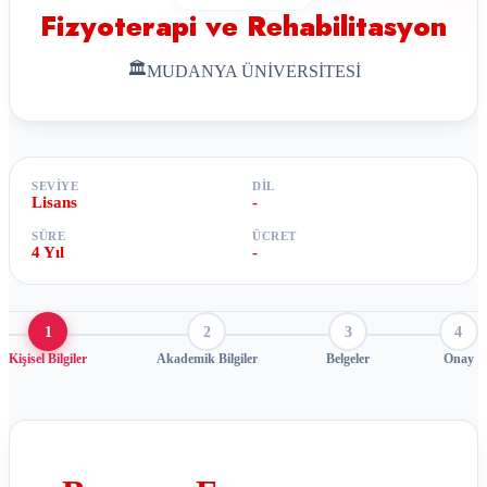
Fizyoterapi ve Rehabilitasyon
🏛
MUDANYA ÜNİVERSİTESİ
SEVIYE
DIL
Lisans
-
SÜRE
ÜCRET
4 Yıl
-
1
2
3
4
Kişisel Bilgiler
Akademik Bilgiler
Belgeler
Onay