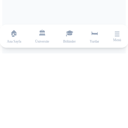
🏠
🏛️
🎓
🛏️
☰
Menü
Ana Sayfa
Üniversite
Bölümler
Yurtlar