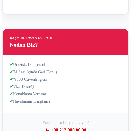
BAŞVURU AVANTAJLARI
Neden Biz?
✔
Ücretsiz Danışmanlık
✔
24 Saat İçinde Geri Dönüş
✔
%100 Güvenli İşlem
✔
Vize Desteği
✔
Konaklama Yardımı
✔
Havalimanı Karşılama
Yardıma mı ihtiyacınız var?
📞 +90 212 000 00 00