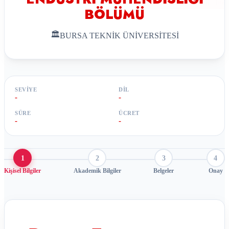
BÖLÜMÜ
🏛
BURSA TEKNİK ÜNİVERSİTESİ
SEVIYE
DIL
-
-
SÜRE
ÜCRET
-
-
1
2
3
4
Kişisel Bilgiler
Akademik Bilgiler
Belgeler
Onay