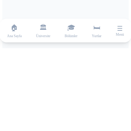
🏠
🏛️
🎓
🛏️
☰
Menü
Ana Sayfa
Üniversite
Bölümler
Yurtlar