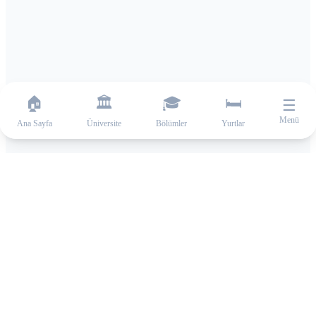
🏠
🏛️
🎓
🛏️
☰
Menü
Ana Sayfa
Üniversite
Bölümler
Yurtlar