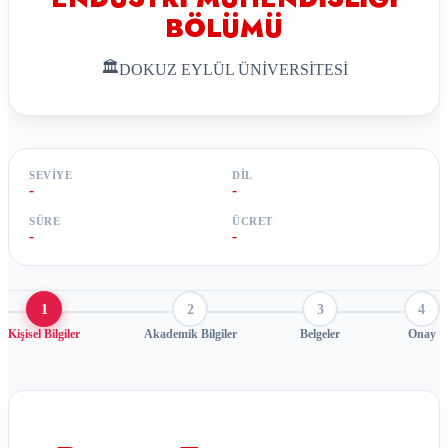
BÖLÜMÜ
🏛
DOKUZ EYLÜL ÜNİVERSİTESİ
SEVIYE
DIL
-
-
SÜRE
ÜCRET
-
-
1
2
3
4
Kişisel Bilgiler
Akademik Bilgiler
Belgeler
Onay