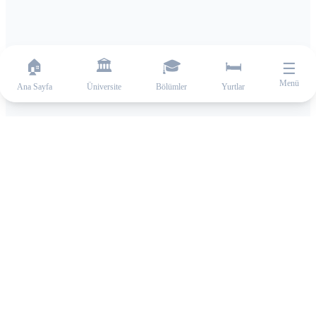
🏠
🏛️
🎓
🛏️
☰
Menü
Ana Sayfa
Üniversite
Bölümler
Yurtlar