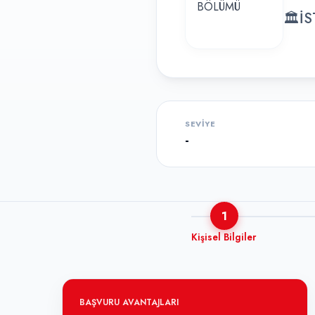
🏛
İ
SEVIYE
-
1
Kişisel Bilgiler
BAŞVURU AVANTAJLARI