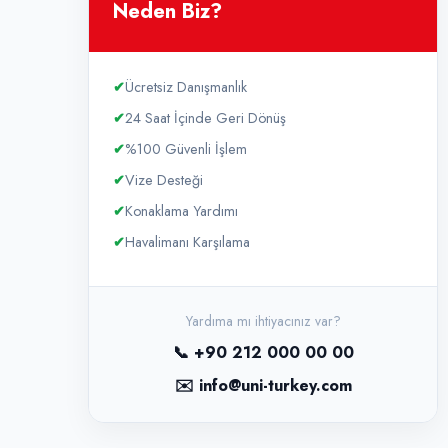
Neden Biz?
✔
Ücretsiz Danışmanlık
✔
24 Saat İçinde Geri Dönüş
✔
%100 Güvenli İşlem
✔
Vize Desteği
✔
Konaklama Yardımı
✔
Havalimanı Karşılama
Yardıma mı ihtiyacınız var?
📞 +90 212 000 00 00
✉️ info@uni-turkey.com