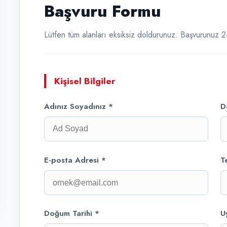
Başvuru Formu
Lütfen tüm alanları eksiksiz doldurunuz. Başvurunuz 24
Kişisel Bilgiler
Adınız Soyadınız *
D
E-posta Adresi *
T
Doğum Tarihi *
U