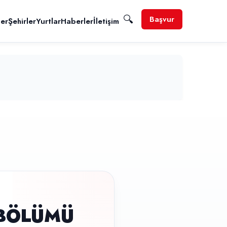
🔍
Başvur
ler
Şehirler
Yurtlar
Haberler
İletişim
 BÖLÜMÜ