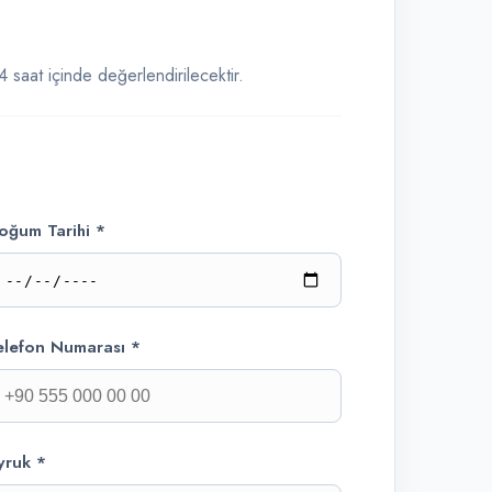
 saat içinde değerlendirilecektir.
oğum Tarihi *
elefon Numarası *
yruk *