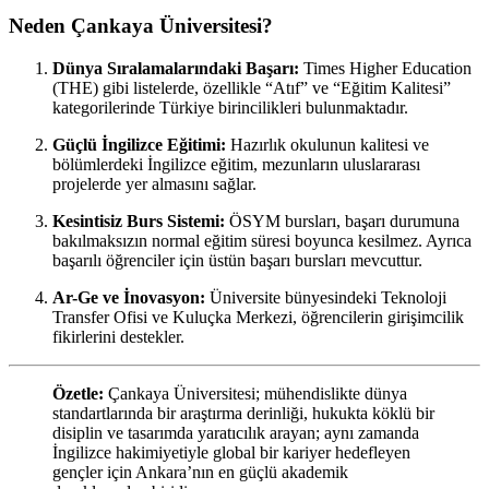
Neden Çankaya Üniversitesi?
Dünya Sıralamalarındaki Başarı:
Times Higher Education
(THE) gibi listelerde, özellikle “Atıf” ve “Eğitim Kalitesi”
kategorilerinde Türkiye birincilikleri bulunmaktadır.
Güçlü İngilizce Eğitimi:
Hazırlık okulunun kalitesi ve
bölümlerdeki İngilizce eğitim, mezunların uluslararası
projelerde yer almasını sağlar.
Kesintisiz Burs Sistemi:
ÖSYM bursları, başarı durumuna
bakılmaksızın normal eğitim süresi boyunca kesilmez. Ayrıca
başarılı öğrenciler için üstün başarı bursları mevcuttur.
Ar-Ge ve İnovasyon:
Üniversite bünyesindeki Teknoloji
Transfer Ofisi ve Kuluçka Merkezi, öğrencilerin girişimcilik
fikirlerini destekler.
Özetle:
Çankaya Üniversitesi; mühendislikte dünya
standartlarında bir araştırma derinliği, hukukta köklü bir
disiplin ve tasarımda yaratıcılık arayan; aynı zamanda
İngilizce hakimiyetiyle global bir kariyer hedefleyen
gençler için Ankara’nın en güçlü akademik