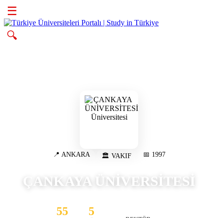
☰
🔍
📍 ANKARA
📅 1997
🏛️ VAKIF
ÇANKAYA ÜNİVERSİTESİ
55
5
HADİ HAKAN M...