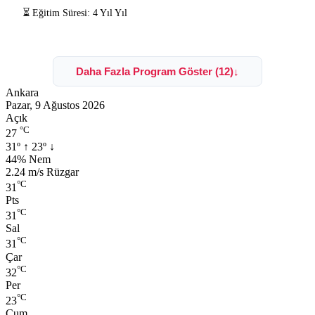
⏳ Eğitim Süresi: 4 Yıl Yıl
Daha Fazla Program Göster (12)
↓
Ankara
Pazar, 9 Ağustos 2026
Açık
°C
27
31º
↑
23º
↓
Nem:
44% Nem
Rüzgar:
2.24 m/s Rüzgar
°C
31
Pts
°C
31
Sal
°C
31
Çar
°C
32
Per
°C
23
Cum