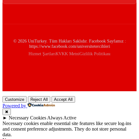
© 2026 UniTurkey. Tüm Hakları Saklıdır. Facebook Sayfamız :
https://www.facebook.com/universitetercihleri
Hizmet Şartları
KVKK Metni
Gizlilik Politikası
Customize
Reject All
Accept All
Powered by
✖
►
Necessary Cookies
Always Active
Necessary cookies enable essential site features like secure log-ins
and consent preference adjustments. They do not store personal
data.