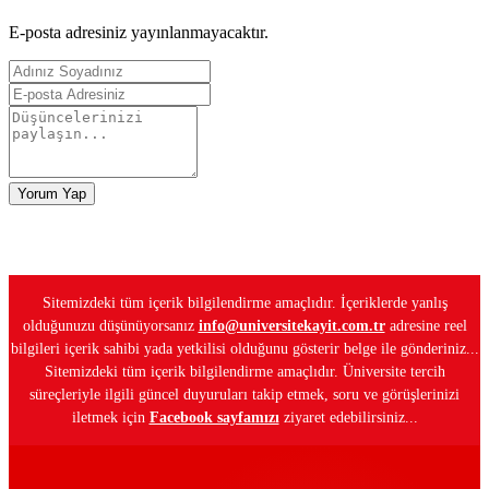
E-posta adresiniz yayınlanmayacaktır.
Yorum Yap
Sitemizdeki tüm içerik bilgilendirme amaçlıdır. İçeriklerde yanlış
olduğunuzu düşünüyorsanız
info@universitekayit.com.tr
adresine reel
bilgileri içerik sahibi yada yetkilisi olduğunu gösterir belge ile gönderiniz...
Sitemizdeki tüm içerik bilgilendirme amaçlıdır. Üniversite tercih
süreçleriyle ilgili güncel duyuruları takip etmek, soru ve görüşlerinizi
iletmek için
Facebook sayfamızı
ziyaret edebilirsiniz...