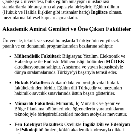
Çankaya Üniversitesi, butik eğitim anlayışını uluslararası
standartlarda bir araştırma altyapısıyla birleştirir. Eğitim dilinin
(Hukuk ve Halkla İlişkiler gibi istisnalar hariç)
İngilizce
olması,
mezunlarına küresel kapıları açmaktadır.
Akademik Amiral Gemileri ve Öne Çıkan Fakülteler
Üniversite, teknik ve sosyal branşlarda Türkiye’nin en yüksek
puanlı ve en donanımlı programlarından bazılarına sahiptir:
Mühendislik Fakültesi:
Bilgisayar, Yazılım, Elektronik ve
Haberleşme ile Endüstri Mühendisliği bölümleri
MÜDEK
akreditasyonuna sahiptir. Araştırma ve yayın kapasitesiyle
dünya sıralamalarında Türkiye’yi başarıyla temsil eder.
Hukuk Fakültesi:
Ankara’daki en prestijli vakıf hukuk
fakültelerinden biridir. Eğitim dili Türkçedir ve mezunları
hakimlik-savcılık sınavlarında üstün başarı gösterirler.
Mimarlık Fakültesi:
Mimarlık, İç Mimarlık ve Şehir ve
Bölge Planlama bölümlerinde, öğrencilerin yaratıcılıklarını
teknolojiyle birleştirebilecekleri modern atölyeler mevcuttur.
Fen-Edebiyat Fakültesi:
Özellikle
İngiliz Dili ve Edebiyatı
ile
Psikoloji
bölümleri, köklü akademik kadrosuyla dikkat