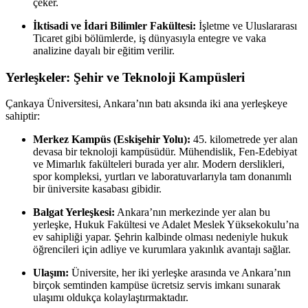
çeker.
İktisadi ve İdari Bilimler Fakültesi:
İşletme ve Uluslararası
Ticaret gibi bölümlerde, iş dünyasıyla entegre ve vaka
analizine dayalı bir eğitim verilir.
Yerleşkeler: Şehir ve Teknoloji Kampüsleri
Çankaya Üniversitesi, Ankara’nın batı aksında iki ana yerleşkeye
sahiptir:
Merkez Kampüs (Eskişehir Yolu):
45. kilometrede yer alan
devasa bir teknoloji kampüsüdür. Mühendislik, Fen-Edebiyat
ve Mimarlık fakülteleri burada yer alır. Modern derslikleri,
spor kompleksi, yurtları ve laboratuvarlarıyla tam donanımlı
bir üniversite kasabası gibidir.
Balgat Yerleşkesi:
Ankara’nın merkezinde yer alan bu
yerleşke, Hukuk Fakültesi ve Adalet Meslek Yüksekokulu’na
ev sahipliği yapar. Şehrin kalbinde olması nedeniyle hukuk
öğrencileri için adliye ve kurumlara yakınlık avantajı sağlar.
Ulaşım:
Üniversite, her iki yerleşke arasında ve Ankara’nın
birçok semtinden kampüse ücretsiz servis imkanı sunarak
ulaşımı oldukça kolaylaştırmaktadır.