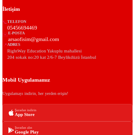
İletişim
📞
TELEFON
05456694469
E-POSTA
✉️
arsaofisim@gmail.com
📍
ADRES
RightWay Education Yakuplu mahallesi
204 sokak no:20 kat 2/6-7 Beylikdüzü İstanbul
Mobil Uygulamamız
Uygulamayı indirin, her yerden erişin!
Şuradan indirin
App Store
Şuradan alın
Google Play