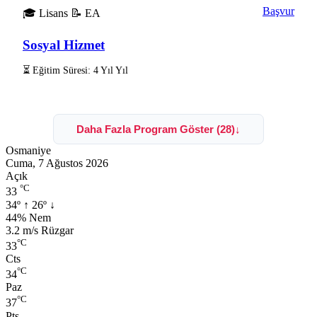
Başvur
🎓 Lisans
📝 EA
Sosyal Hizmet
⏳ Eğitim Süresi: 4 Yıl Yıl
Daha Fazla Program Göster (28)
↓
Osmaniye
Cuma, 7 Ağustos 2026
Açık
°C
33
34º
↑
26º
↓
Nem:
44% Nem
Rüzgar:
3.2 m/s Rüzgar
°C
33
Cts
°C
34
Paz
°C
37
Pts