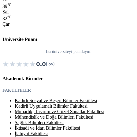
°C
39
Sal
°C
32
Çar
Üniversite Puanı
Bu üniversiteyi puanlayın:
★
★
★
★
★
0.0
( oy)
Akademik Birimler
FAKÜLTELER
Kadirli Sosyal ve Beşeri Bilimler Fakültesi
Kadirli Uygulamalı Bilimler Fakültesi
Mimarlık, Tasarım ve Güzel Sanatlar Fakültesi
Mühendislik ve Doğa Bilimleri Fakültesi
Sağlık Bilimleri Fakültesi
İktisadi ve İdari Bilimler Fakültesi
İlahiyat Fakültesi