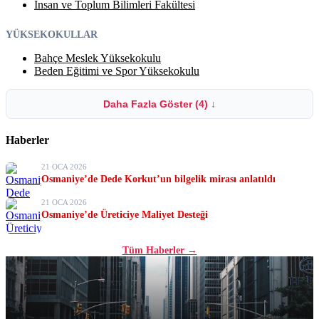
İnsan ve Toplum Bilimleri Fakültesi
YÜKSEKOKULLAR
Bahçe Meslek Yüksekokulu
Beden Eğitimi ve Spor Yüksekokulu
Daha Fazla Göster (4)
↓
Haberler
21 OCA 2026
Osmaniye’de Dede Korkut’un bilgelik mirası anlatıldı
21 OCA 2026
Osmaniye’de Üreticiye Maliyet Desteği
Tüm Haberler →