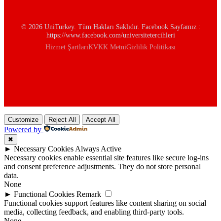
© 2026 UniTurkey. Tüm Hakları Saklıdır. Facebook Sayfamız :
https://www.facebook.com/universitetercihleri
Hizmet Şartları
KVKK Metni
Gizlilik Politikası
Customize
Reject All
Accept All
Powered by
✖
►
Necessary Cookies
Always Active
Necessary cookies enable essential site features like secure log-ins
and consent preference adjustments. They do not store personal
data.
None
►
Functional Cookies
Remark
Functional cookies support features like content sharing on social
media, collecting feedback, and enabling third-party tools.
None