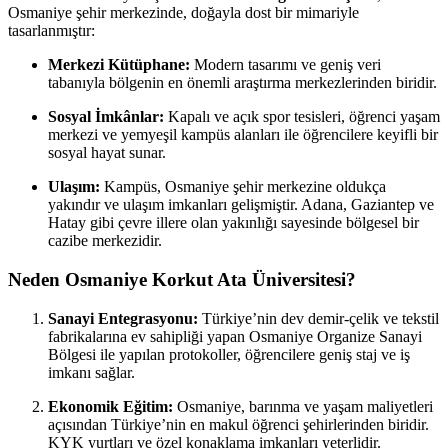
Osmaniye şehir merkezinde, doğayla dost bir mimariyle
tasarlanmıştır:
Merkezi Kütüphane:
Modern tasarımı ve geniş veri
tabanıyla bölgenin en önemli araştırma merkezlerinden biridir.
Sosyal İmkânlar:
Kapalı ve açık spor tesisleri, öğrenci yaşam
merkezi ve yemyeşil kampüs alanları ile öğrencilere keyifli bir
sosyal hayat sunar.
Ulaşım:
Kampüs, Osmaniye şehir merkezine oldukça
yakındır ve ulaşım imkanları gelişmiştir. Adana, Gaziantep ve
Hatay gibi çevre illere olan yakınlığı sayesinde bölgesel bir
cazibe merkezidir.
Neden Osmaniye Korkut Ata Üniversitesi?
Sanayi Entegrasyonu:
Türkiye’nin dev demir-çelik ve tekstil
fabrikalarına ev sahipliği yapan Osmaniye Organize Sanayi
Bölgesi ile yapılan protokoller, öğrencilere geniş staj ve iş
imkanı sağlar.
Ekonomik Eğitim:
Osmaniye, barınma ve yaşam maliyetleri
açısından Türkiye’nin en makul öğrenci şehirlerinden biridir.
KYK yurtları ve özel konaklama imkanları yeterlidir.