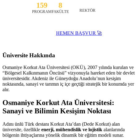
159
8
TURGAY UZUN
REKTÖR
PROGRAM
FAKÜLTE
HEMEN BAŞVUR 🚀
Website ↗
Üniversite Hakkında
Osmaniye Korkut Ata Üniversitesi (OKÜ), 2007 yılında kurulan ve
“Bölgesel Kalkınmanın Öncüsü” vizyonuyla hareket eden bir devlet
üniversitesidir. Akdeniz ile Güneydoğu Anadolu’nun kesişim
noktasında, sanayi ve tarımın iç içe geçtiği stratejik bir konumda yer
alır.
Osmaniye Korkut Ata Üniversitesi:
Sanayi ve Bilimin Kesişim Noktası
Adını ünlü Türk destanı Korkut Ata’dan (Dede Korkut) alan
üniversite, özellikle
enerji, mühendislik ve lojistik
alanlarında
bölgenin ihtiyaçlarına yönelik dinamik bir eğitim modeli sunar.