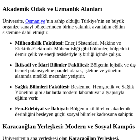
Akademik Odak ve Uzmanlık Alanları
Üniversite,
Osmaniye
‘nin sahip olduğu Türkiye’nin en büyük
organize sanayi bölgelerinden birine yakınlık avantajını eğitim
sistemine dahil etmiştir:
Mühendislik Fakültesi:
Enerji Sistemleri, Makine ve
Elektrik-Elektronik Mühendisliği gibi bölümler, bölgedeki
demir-çelik ve enerji tesisleriyle iş birliği içinde çalışır.
İktisadi ve İdari Bilimler Fakültesi:
Bölgenin lojistik ve dış
ticaret potansiyeline paralel olarak, işletme ve yönetim
alanında nitelikli mezunlar yetiştirir.
Sağlık Bilimleri Fakültesi:
Beslenme, Hemşirelik ve Sağlık
Yönetimi gibi alanlarda modern laboratuvar altyapısıyla
eğitim verir.
Fen-Edebiyat ve İlahiyat:
Bölgenin kültürel ve akademik
derinliğini besleyen güçlü sosyal bilimler kadrosuna sahiptir.
Karacaoğlan Yerleşkesi: Modern ve Sosyal Kampüs
Üniversitenin ana yerleşkesi olan
Karacaoğlan Yerleşkesi
,