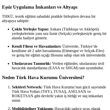
Eşsiz Uygulama İmkanları ve Altyapı
THKÜ, teorik eğitimi sahadaki pratikle birleştiren devasa bir
altyapıya sahiptir:
Çoklu Yerleşke Yapısı:
Ankara (Türkkuşu ve Akköprü)
yerleşkelerinin yanı sıra İzmir (Selçuk) yerleşkesiyle geniş bir
alanda faaliyet gösterir.
Kendi Filosu ve Havaalanları:
Üniversite, Türkiye’de
kendisine ait 2 adet havaalanına (Etimesgut ve Selçuk-Efes)
ve geniş bir eğitim uçağı filosuna sahip olan tek üniversitedir.
Uluslararası Tanınırlık:
Verilen eğitimler, uluslararası sivil
havacılık standartlarına (EASA ve SHGM) tam uyumludur.
Neden Türk Hava Kurumu Üniversitesi?
Sektörel Network:
Türk Hava Kurumu’nun gücü sayesinde
Türk Hava Yolları (THY), TUSAŞ, ASELSAN ve
ROKETSAN gibi devlerle yakın iş birliği ve staj imkanları
sunar.
Multidisipliner Yaklaşım:
Havacılığı sadece uçuş olarak