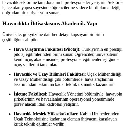
havacılık sektörüne tam donanımlı profesyoneller yetiştirir. Sektörle
iç içe olan yapısı sayesinde öğrencilerine sadece bir diploma değil,
doğrudan bir kariyer yolu sunar.
Havacılıkta İhtisaslaşmış Akademik Yapı
Üniversite, gökyüzüne dair her detayı kapsayan bir birim
çeşitliliğine sahiptir:
Hava Ulaştırma Fakültesi (Pilotaj):
Türkiye’nin en prestijli
pilotaj eğitimlerinden birini sunar. Öğrenciler, üniversitenin
kendi uçuş akademisinde, profesyonel eğitmenler eşliğinde
uçuş saatlerini tamamlar.
Havacılık ve Uzay Bilimleri Fakültesi:
Uçak Mühendisliği
ve Uzay Mühendisliği gibi bölümlerde, hava araçlarının
tasarımından bakımına kadar teknik uzmanlık kazandırır.
İşletme Fakültesi:
Havacılık Yönetimi bölümüyle, havayolu
şirketlerinin ve havaalanlarının operasyonel yönetiminde
görev alacak idari kadroları yetiştirir.
Havacılık Meslek Yüksekokulları:
Kabin Hizmetlerinden
Uçak Teknolojisine kadar ara eleman ihtiyacını karşılayan
kritik teknik eğitimler verilir.