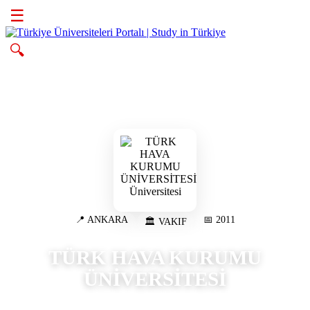
☰
🔍
📍 ANKARA
📅 2011
🏛️ VAKIF
TÜRK HAVA KURUMU
ÜNİVERSİTESİ