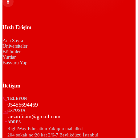
Hızlı Erişim
Ana Sayfa
Üniversiteler
Bölümler
Yurtlar
Başvuru Yap
İletişim
📞
TELEFON
05456694469
E-POSTA
✉️
arsaofisim@gmail.com
📍
ADRES
RightWay Education Yakuplu mahallesi
204 sokak no:20 kat 2/6-7 Beylikdüzü İstanbul