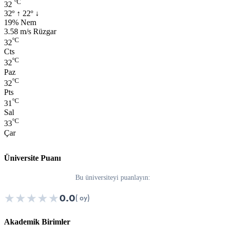
°C
32
32º
↑
22º
↓
Nem:
19% Nem
Rüzgar:
3.58 m/s Rüzgar
°C
32
Cts
°C
32
Paz
°C
32
Pts
°C
31
Sal
°C
33
Çar
Üniversite Puanı
Bu üniversiteyi puanlayın:
★
★
★
★
★
0.0
( oy)
Akademik Birimler