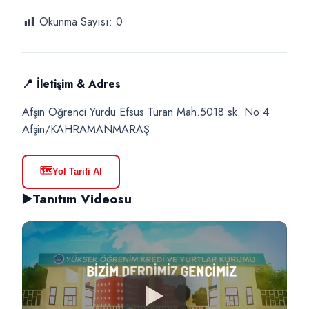
Okunma Sayısı:
0
📍 İletişim & Adres
Afşin Öğrenci Yurdu Efsus Turan Mah.5018 sk. No:4
Afşin/KAHRAMANMARAŞ
🗺️
Yol Tarifi Al
▶️
Tanıtım Videosu