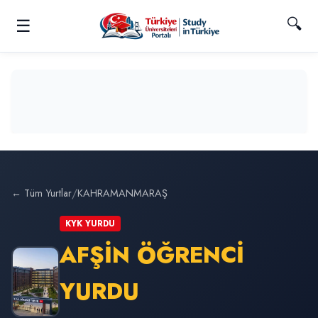
🔍
☰
/
← Tüm Yurtlar
KAHRAMANMARAŞ
KYK YURDU
AFŞİN ÖĞRENCİ
YURDU