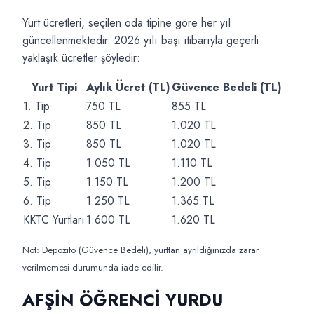
Yurt ücretleri, seçilen oda tipine göre her yıl
güncellenmektedir. 2026 yılı başı itibarıyla geçerli
yaklaşık ücretler şöyledir:
Yurt Tipi
Aylık Ücret (TL)
Güvence Bedeli (TL)
1. Tip
750 TL
855 TL
2. Tip
850 TL
1.020 TL
3. Tip
850 TL
1.020 TL
4. Tip
1.050 TL
1.110 TL
5. Tip
1.150 TL
1.200 TL
6. Tip
1.250 TL
1.365 TL
KKTC Yurtları
1.600 TL
1.620 TL
Not: Depozito (Güvence Bedeli), yurttan ayrıldığınızda zarar
verilmemesi durumunda iade edilir.
AFŞİN ÖĞRENCİ YURDU