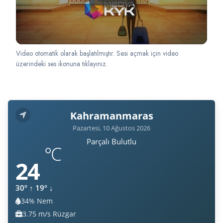
Video otomatik olarak başlatılmıştır. Sesi açmak için video
üzerindeki ses ikonuna tıklayınız.
Kahramanmaras
Pazartesi, 10 Ağustos 2026
Parçalı Bulutlu
°C
24
30º
↑
19º
↓
34% Nem
Nem:
3.75 m/s Rüzgar
Rüzgar: