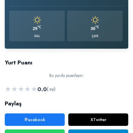
°C
°C
29
30
SAL
ÇAR
Yurt Puanı
Bu yurdu puanlayın:
★
★
★
★
★
0.0
( oy)
Paylaş
f
Facebook
X
Twitter