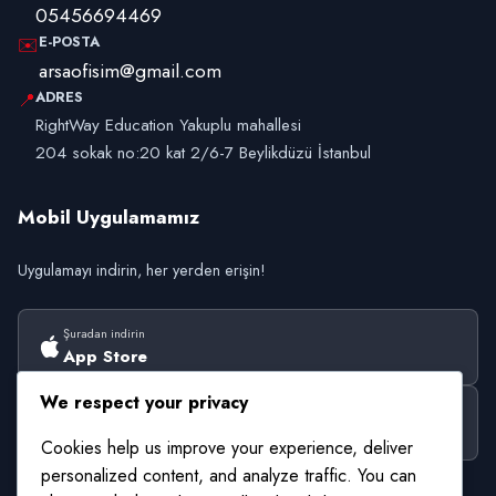
05456694469
E-POSTA
✉️
arsaofisim@gmail.com
ADRES
📍
RightWay Education Yakuplu mahallesi
204 sokak no:20 kat 2/6-7 Beylikdüzü İstanbul
Mobil Uygulamamız
Uygulamayı indirin, her yerden erişin!
Şuradan indirin
App Store
We respect your privacy
Şuradan alın
Google Play
Cookies help us improve your experience, deliver
personalized content, and analyze traffic. You can