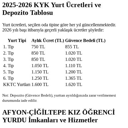
2025-2026 KYK Yurt Ücretleri ve
Depozito Tablosu
Yurt ücretleri, seçilen oda tipine göre her yıl güncellenmektedir.
2026 yılı başı itibarıyla geçerli yaklaşık ücretler şöyledir:
Yurt Tipi
Aylık Ücret (TL)
Güvence Bedeli (TL)
1. Tip
750 TL
855 TL
2. Tip
850 TL
1.020 TL
3. Tip
850 TL
1.020 TL
4. Tip
1.050 TL
1.110 TL
5. Tip
1.150 TL
1.200 TL
6. Tip
1.250 TL
1.365 TL
KKTC Yurtları
1.600 TL
1.620 TL
Not: Depozito (Güvence Bedeli), yurttan ayrıldığınızda zarar verilmemesi
durumunda iade edilir.
AFYON-ÇİĞİLTEPE KIZ ÖĞRENCİ
YURDU İmkanları ve Hizmetler