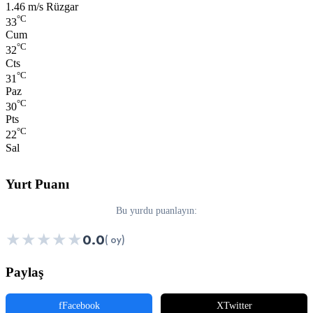
Rüzgar:
1.46 m/s Rüzgar
°C
33
Cum
°C
32
Cts
°C
31
Paz
°C
30
Pts
°C
22
Sal
Yurt Puanı
Bu yurdu puanlayın:
★
★
★
★
★
0.0
( oy)
Paylaş
f
Facebook
X
Twitter