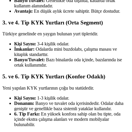
Banyo/Tuvalet:
Genellikle oda dışında, katlarda ortak
kullanım alanındadır.
Avantajı:
En düşük aylık ücrete sahiptir. Bütçe dostudur.
3. ve 4. Tip KYK Yurtları (Orta Segment)
Türkiye genelinde en yaygın bulunan yurt tipleridir.
Kişi Sayısı:
3-4 kişilik odalar.
İmkanlar:
Odalarda mini buzdolabı, çalışma masası ve
kitaplık standarttır.
Banyo/Tuvalet:
Bazı binalarda oda içinde, bazılarında ise
ortak kullanımdır.
5. ve 6. Tip KYK Yurtları (Konfor Odaklı)
Yeni yapılan KYK yurtlarının çoğu bu statüdedir.
Kişi Sayısı:
1-3 kişilik odalar.
Donanım:
Banyo ve tuvalet oda içerisindedir. Odalar daha
geniştir ve genellikle baza sistemli yataklar kullanılır.
6. Tip Farkı:
En yüksek konfora sahip olan bu tipte, oda
içinde ekstra çalışma alanları ve modern mobilyalar
bulunabilir.