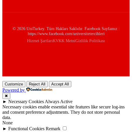
© 2026 UniTurkey. Tüm Hakları Saklıdır. Facebook Sayfamız :
https://www.facebook.com/universitetercihleri
Hizmet Şartları
KVKK Metni
Gizlilik Politikası
Customize
Reject All
Accept All
Powered by
✖
►
Necessary Cookies
Always Active
Necessary cookies enable essential site features like secure log-ins
and consent preference adjustments. They do not store personal
data.
None
►
Functional Cookies
Remark