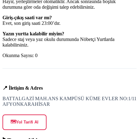
Hayır, yerleştirmeler otomatiktir. Ancak sonrasında boşluk
durumuna göre oda değişimi talep edebilirsiniz.
Giriş-çıkış saati var mı?
Evet, son giriş saati 23:00’dır.
Yazın yurtta kalabilir miyim?
Sadece staj veya yaz okulu durumunda Nöbetçi Yurtlarda
kalabilirsiniz.
Okunma Sayısı:
0
📍 İletişim & Adres
BATTALGAZİ MAH.ANS KAMPÜSÜ KÜME EVLER NO:1/11
AFYONKARAHİSAR
🗺️
Yol Tarifi Al