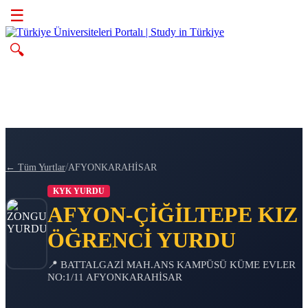
☰
🔍
/
← Tüm Yurtlar
AFYONKARAHİSAR
KYK YURDU
AFYON-ÇİĞİLTEPE KIZ
ÖĞRENCİ YURDU
📍 BATTALGAZİ MAH.ANS KAMPÜSÜ KÜME EVLER
NO:1/11 AFYONKARAHİSAR