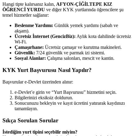
Hangi tipte kalırsanız kalın,
AFYON-ÇİĞİLTEPE KIZ
ÖĞRENCİ YURDU
ve diğer KYK yurtlarında öğrencilere şu
temel hizmetler sağlanır:
Beslenme Yardımı:
Günlük yemek yardımı (sabah ve
akşam).
Ücretsiz İnternet (GencizBiz):
Aylık kota dahilinde ücretsiz
Wi-Fi.
Çamaşırhane:
Ücretsiz çamaşır ve kurutma makineleri.
Güvenlik:
7/24 güvenlik ve parmak izi sistemi.
Sosyal Alanlar:
Çalışma salonları, mescit ve kantin.
KYK Yurt Başvurusu Nasıl Yapılır?
Başvurular e-Devlet üzerinden alınır:
e-Devlet’e girin ve “Yurt Başvurusu” hizmetini seçin.
Bilgilerinizi eksiksiz doldurun.
Sonucunuzu bekleyin ve kayıt ücretini yatırarak kaydınızı
tamamlayın.
Sıkça Sorulan Sorular
İstediğim yurt tipini seçebilir miyim?