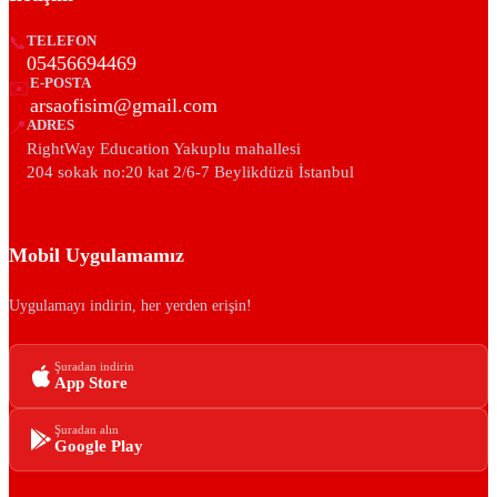
📞
TELEFON
05456694469
E-POSTA
✉️
arsaofisim@gmail.com
📍
ADRES
RightWay Education Yakuplu mahallesi
204 sokak no:20 kat 2/6-7 Beylikdüzü İstanbul
Mobil Uygulamamız
Uygulamayı indirin, her yerden erişin!
Şuradan indirin
App Store
Şuradan alın
Google Play