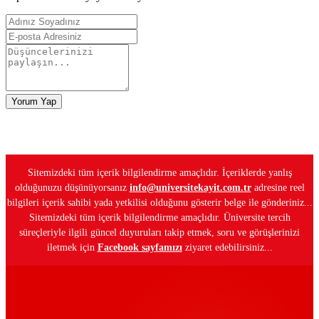
Yorum Yap
Sitemizdeki tüm içerik bilgilendirme amaçlıdır. İçeriklerde yanlış
olduğunuzu düşünüyorsanız
info@universitekayit.com.tr
adresine reel
bilgileri içerik sahibi yada yetkilisi olduğunu gösterir belge ile gönderiniz...
Sitemizdeki tüm içerik bilgilendirme amaçlıdır. Üniversite tercih
süreçleriyle ilgili güncel duyuruları takip etmek, soru ve görüşlerinizi
iletmek için
Facebook sayfamızı
ziyaret edebilirsiniz...