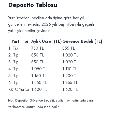
Depozito Tablosu
Yurt ücretleri, seçilen oda tipine göre her yıl
güncellenmektedir. 2026 yılı başı itibarıyla geçerli
yaklaşık ücretler şöyledir:
Yurt Tipi
Aylık Ücret (TL)
Güvence Bedeli (TL)
1. Tip
750 TL
855 TL
2. Tip
850 TL
1.020 TL
3. Tip
850 TL
1.020 TL
4. Tip
1.050 TL
1.110 TL
5. Tip
1.150 TL
1.200 TL
6. Tip
1.250 TL
1.365 TL
KKTC Yurtları
1.600 TL
1.620 TL
Not: Depozito (Güvence Bedeli), yurttan ayrıldığınızda zarar
verilmemesi durumunda iade edilir.