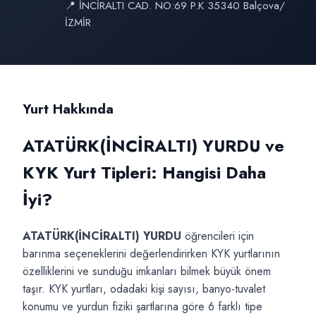
📍 İNCİRALTI CAD. NO:69 P.K 35340 Balçova/
İZMİR
Yurt Hakkında
ATATÜRK(İNCİRALTI) YURDU ve
KYK Yurt Tipleri: Hangisi Daha
İyi?
ATATÜRK(İNCİRALTI) YURDU
öğrencileri için
barınma seçeneklerini değerlendirirken KYK yurtlarının
özelliklerini ve sunduğu imkanları bilmek büyük önem
taşır. KYK yurtları, odadaki kişi sayısı, banyo-tuvalet
konumu ve yurdun fiziki şartlarına göre 6 farklı tipe