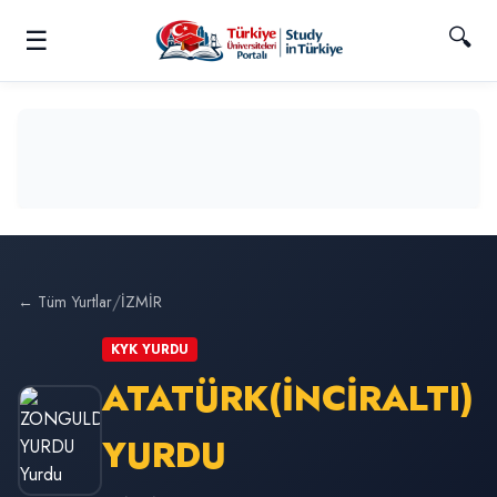
🔍
☰
/
← Tüm Yurtlar
İZMİR
KYK YURDU
ATATÜRK(İNCİRALTI)
YURDU