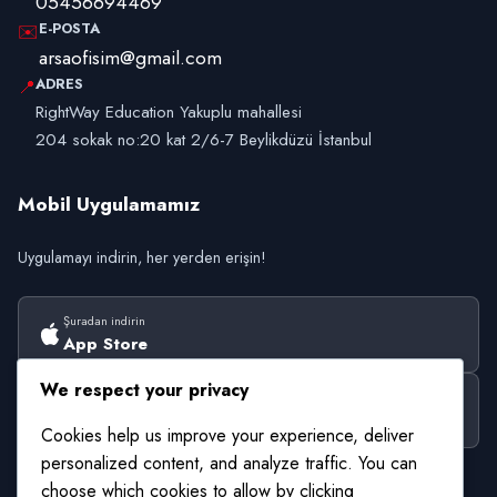
05456694469
E-POSTA
✉️
arsaofisim@gmail.com
ADRES
📍
RightWay Education Yakuplu mahallesi
204 sokak no:20 kat 2/6-7 Beylikdüzü İstanbul
Mobil Uygulamamız
Uygulamayı indirin, her yerden erişin!
Şuradan indirin
App Store
We respect your privacy
Şuradan alın
Google Play
Cookies help us improve your experience, deliver
personalized content, and analyze traffic. You can
choose which cookies to allow by clicking