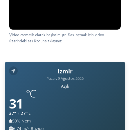
Video otomatik olarak başlatılmıştır. Sesi açmak için video
üzerindeki ses ikonuna tıklayınız.
Izmir
Pazar, 9 Ağustos 2026
Açık
°C
31
37º
↑
27º
↓
50% Nem
Nem:
6.74 m/s Rüzgar