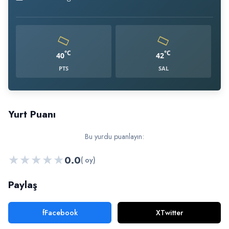
Rüzgar:
°C
°C
40
42
PTS
SAL
Yurt Puanı
Bu yurdu puanlayın:
★
★
★
★
★
0.0
( oy)
Paylaş
f
Facebook
X
Twitter