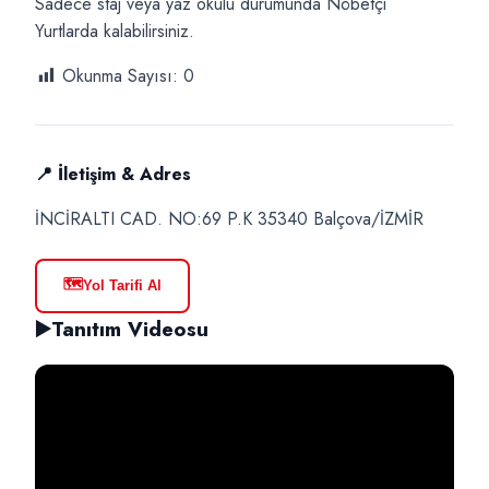
Sadece staj veya yaz okulu durumunda Nöbetçi
Yurtlarda kalabilirsiniz.
Okunma Sayısı:
0
📍 İletişim & Adres
İNCİRALTI CAD. NO:69 P.K 35340 Balçova/İZMİR
🗺️
Yol Tarifi Al
▶️
Tanıtım Videosu