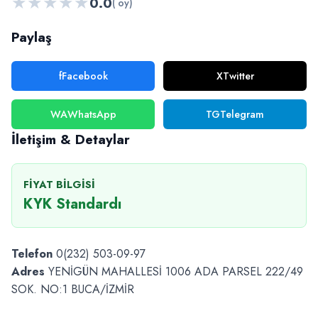
★
★
★
★
★
0.0
( oy)
Paylaş
f
Facebook
X
Twitter
WA
WhatsApp
TG
Telegram
İletişim & Detaylar
FIYAT BILGISI
KYK Standardı
Telefon
0(232) 503-09-97
Adres
YENİGÜN MAHALLESİ 1006 ADA PARSEL 222/49
SOK. NO:1 BUCA/İZMİR