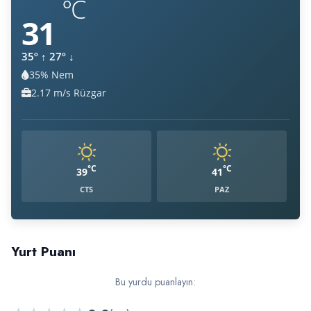
°C
31
35º
↑
27º
↓
35% Nem
Nem:
2.17 m/s Rüzgar
Rüzgar:
°C
°C
39
41
CTS
PAZ
Yurt Puanı
Bu yurdu puanlayın: