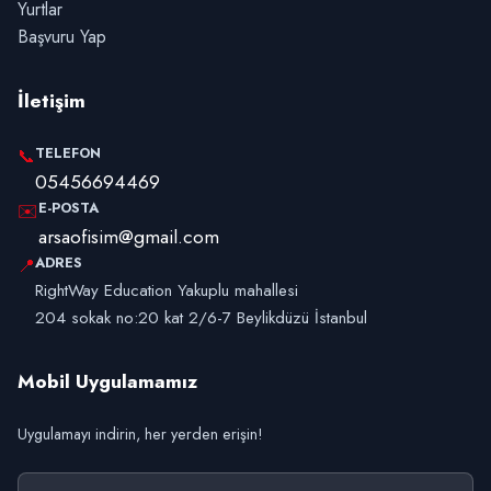
Yurtlar
Başvuru Yap
İletişim
TELEFON
📞
05456694469
E-POSTA
✉️
arsaofisim@gmail.com
ADRES
📍
RightWay Education Yakuplu mahallesi
204 sokak no:20 kat 2/6-7 Beylikdüzü İstanbul
Mobil Uygulamamız
Uygulamayı indirin, her yerden erişin!