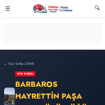
🔍
☰
/
← Tüm Yurtlar
İZMİR
KYK YURDU
BARBAROS
HAYRETTİN PAŞA