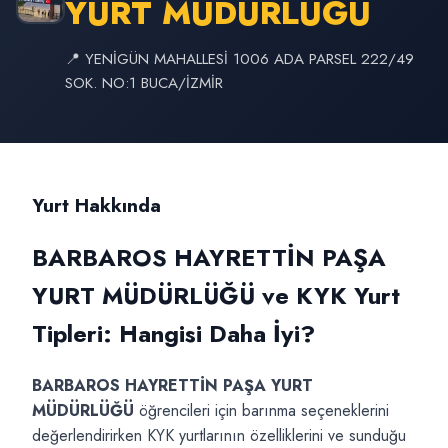
YURT MÜDÜRLÜĞÜ
📍 YENİGÜN MAHALLESİ 1006 ADA PARSEL 222/49
SOK. NO:1 BUCA/İZMİR
Yurt Hakkında
BARBAROS HAYRETTİN PAŞA
YURT MÜDÜRLÜĞÜ ve KYK Yurt
Tipleri: Hangisi Daha İyi?
BARBAROS HAYRETTİN PAŞA YURT
MÜDÜRLÜĞÜ
öğrencileri için barınma seçeneklerini
değerlendirirken KYK yurtlarının özelliklerini ve sunduğu