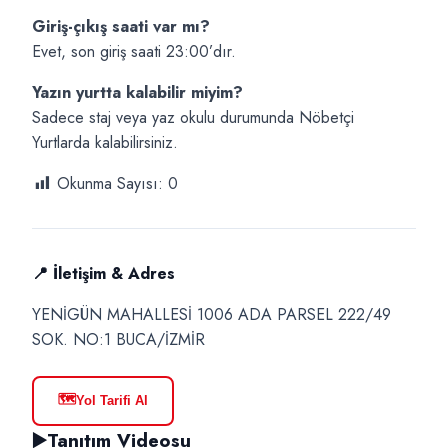
Giriş-çıkış saati var mı?
Evet, son giriş saati 23:00’dır.
Yazın yurtta kalabilir miyim?
Sadece staj veya yaz okulu durumunda Nöbetçi
Yurtlarda kalabilirsiniz.
Okunma Sayısı:
0
📍 İletişim & Adres
YENİGÜN MAHALLESİ 1006 ADA PARSEL 222/49
SOK. NO:1 BUCA/İZMİR
🗺️
Yol Tarifi Al
▶️
Tanıtım Videosu