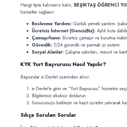
Hangi tipte kalırsanız kalın,
BEŞİKTAŞ ÖĞRENCİ Y
hizmetler sağlanır:
Beslenme Yardımı:
Günlük yemek yardımı (saba
Ücretsiz İnternet (GencizBiz):
Aylık kota dahil
Çamaşırhane:
Ücretsiz çamaşır ve kurutma makin
Güvenlik:
7/24 güvenlik ve parmak izi sistemi.
Sosyal Alanlar:
Çalışma salonları, mescit ve kant
KYK Yurt Başvurusu Nasıl Yapılır?
Başvurular e-Devlet üzerinden alınır:
e-Devlet’e girin ve “Yurt Başvurusu” hizmetini seçi
Bilgilerinizi eksiksiz doldurun.
Sonucunuzu bekleyin ve kayıt ücretini yatırarak k
Sıkça Sorulan Sorular