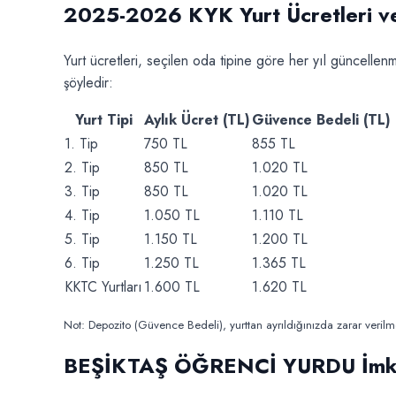
2025-2026 KYK Yurt Ücretleri ve
Yurt ücretleri, seçilen oda tipine göre her yıl güncellenme
şöyledir:
Yurt Tipi
Aylık Ücret (TL)
Güvence Bedeli (TL)
1. Tip
750 TL
855 TL
2. Tip
850 TL
1.020 TL
3. Tip
850 TL
1.020 TL
4. Tip
1.050 TL
1.110 TL
5. Tip
1.150 TL
1.200 TL
6. Tip
1.250 TL
1.365 TL
KKTC Yurtları
1.600 TL
1.620 TL
Not: Depozito (Güvence Bedeli), yurttan ayrıldığınızda zarar veri
BEŞİKTAŞ ÖĞRENCİ YURDU İmkan