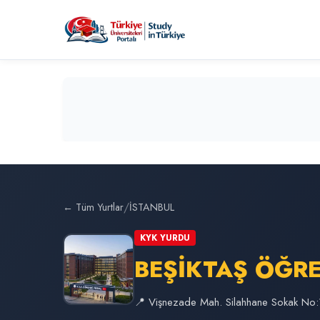
/
← Tüm Yurtlar
İSTANBUL
KYK YURDU
BEŞİKTAŞ ÖĞR
📍 Vişnezade Mah. Silahhane Sokak No