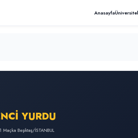
Anasayfa
Üniversite
ENCİ YURDU
:1 Maçka Beşiktaş/İSTANBUL