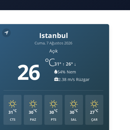
Istanbul
Cuma, 7 Ağustos 2026
Açık
°C
26
31º
↑
26º
↓
54% Nem
Nem:
2.38 m/s Rüzgar
Rüzgar:
°C
°C
°C
°C
°C
31
30
30
30
27
CTS
PAZ
PTS
SAL
ÇAR