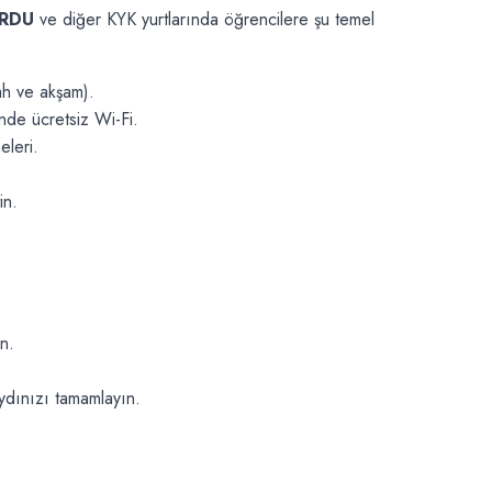
URDU
ve diğer KYK yurtlarında öğrencilere şu temel
h ve akşam).
inde ücretsiz Wi-Fi.
eleri.
in.
n.
aydınızı tamamlayın.