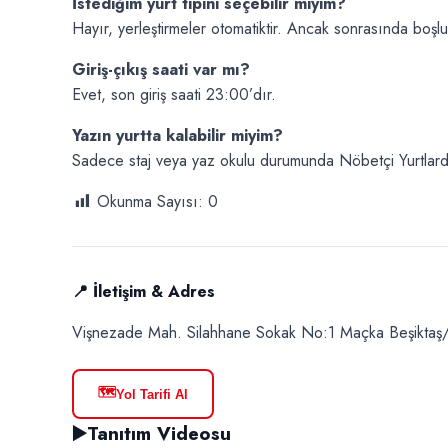
İstediğim yurt tipini seçebilir miyim?
Hayır, yerleştirmeler otomatiktir. Ancak sonrasında boşl
Giriş-çıkış saati var mı?
Evet, son giriş saati 23:00’dır.
Yazın yurtta kalabilir miyim?
Sadece staj veya yaz okulu durumunda Nöbetçi Yurtlarda 
Okunma Sayısı:
0
📍 İletişim & Adres
Vişnezade Mah. Silahhane Sokak No:1 Maçka Beşikta
🗺️
Yol Tarifi Al
▶️
Tanıtım Videosu