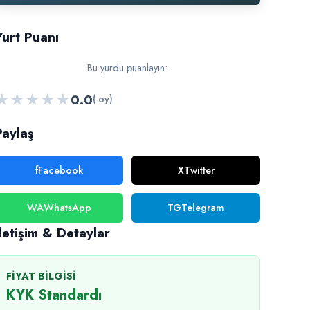
Yurt Puanı
Bu yurdu puanlayın:
★
★
★
★
★
0.0
( oy)
Paylaş
f
Facebook
X
Twitter
WA
WhatsApp
TG
Telegram
İletişim & Detaylar
FIYAT BILGISI
KYK Standardı