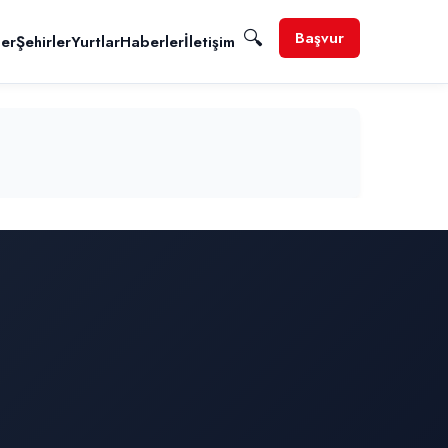
🔍
Başvur
ler
Şehirler
Yurtlar
Haberler
İletişim