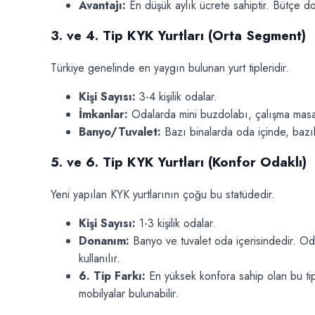
Avantajı:
En düşük aylık ücrete sahiptir. Bütçe do
3. ve 4. Tip KYK Yurtları (Orta Segment)
Türkiye genelinde en yaygın bulunan yurt tipleridir.
Kişi Sayısı:
3-4 kişilik odalar.
İmkanlar:
Odalarda mini buzdolabı, çalışma masası
Banyo/Tuvalet:
Bazı binalarda oda içinde, bazıl
5. ve 6. Tip KYK Yurtları (Konfor Odaklı)
Yeni yapılan KYK yurtlarının çoğu bu statüdedir.
Kişi Sayısı:
1-3 kişilik odalar.
Donanım:
Banyo ve tuvalet oda içerisindedir. Odal
kullanılır.
6. Tip Farkı:
En yüksek konfora sahip olan bu tip
mobilyalar bulunabilir.