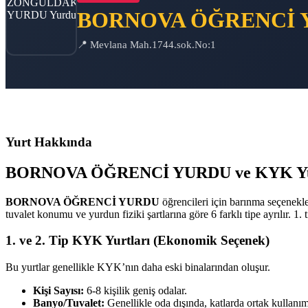
BORNOVA ÖĞRENCİ 
📍 Mevlana Mah.1744.sok.No:1
Yurt Hakkında
BORNOVA ÖĞRENCİ YURDU ve KYK Yurt T
BORNOVA ÖĞRENCİ YURDU
öğrencileri için barınma seçenekl
tuvalet konumu ve yurdun fiziki şartlarına göre 6 farklı tipe ayrılır. 
1. ve 2. Tip KYK Yurtları (Ekonomik Seçenek)
Bu yurtlar genellikle KYK’nın daha eski binalarından oluşur.
Kişi Sayısı:
6-8 kişilik geniş odalar.
Banyo/Tuvalet:
Genellikle oda dışında, katlarda ortak kullanım