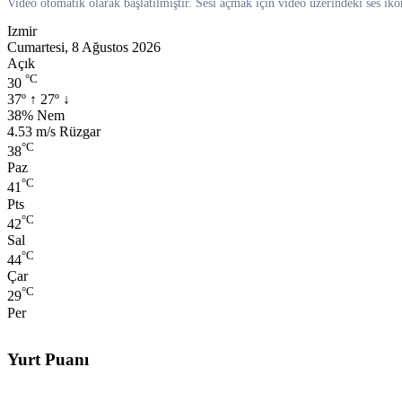
Video otomatik olarak başlatılmıştır. Sesi açmak için video üzerindeki ses iko
Izmir
Cumartesi, 8 Ağustos 2026
Açık
°C
30
37º
↑
27º
↓
Nem:
38% Nem
Rüzgar:
4.53 m/s Rüzgar
°C
38
Paz
°C
41
Pts
°C
42
Sal
°C
44
Çar
°C
29
Per
Yurt Puanı