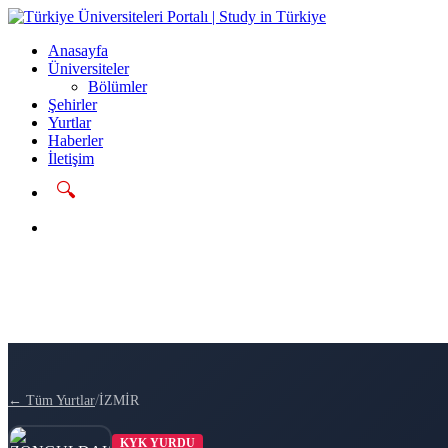
Anasayfa
Üniversiteler
Bölümler
Şehirler
Yurtlar
Haberler
İletişim
🔍
Başvur
/
← Tüm Yurtlar
İZMİR
KYK YURDU