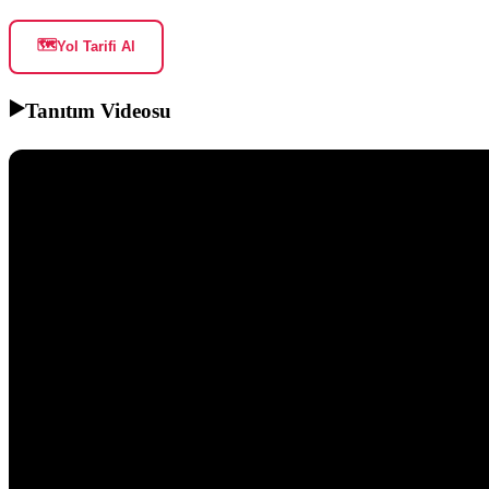
🗺️
Yol Tarifi Al
▶️
Tanıtım Videosu