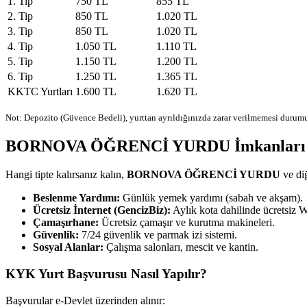
1. Tip
750 TL
855 TL
2. Tip
850 TL
1.020 TL
3. Tip
850 TL
1.020 TL
4. Tip
1.050 TL
1.110 TL
5. Tip
1.150 TL
1.200 TL
6. Tip
1.250 TL
1.365 TL
KKTC Yurtları
1.600 TL
1.620 TL
Not: Depozito (Güvence Bedeli), yurttan ayrıldığınızda zarar verilmemesi durumu
BORNOVA ÖĞRENCİ YURDU İmkanları v
Hangi tipte kalırsanız kalın,
BORNOVA ÖĞRENCİ YURDU
ve diğ
Beslenme Yardımı:
Günlük yemek yardımı (sabah ve akşam).
Ücretsiz İnternet (GencizBiz):
Aylık kota dahilinde ücretsiz W
Çamaşırhane:
Ücretsiz çamaşır ve kurutma makineleri.
Güvenlik:
7/24 güvenlik ve parmak izi sistemi.
Sosyal Alanlar:
Çalışma salonları, mescit ve kantin.
KYK Yurt Başvurusu Nasıl Yapılır?
Başvurular e-Devlet üzerinden alınır: