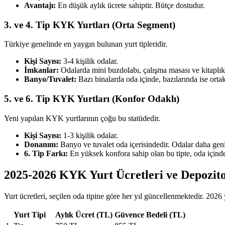
Avantajı:
En düşük aylık ücrete sahiptir. Bütçe dostudur.
3. ve 4. Tip KYK Yurtları (Orta Segment)
Türkiye genelinde en yaygın bulunan yurt tipleridir.
Kişi Sayısı:
3-4 kişilik odalar.
İmkanlar:
Odalarda mini buzdolabı, çalışma masası ve kitaplık 
Banyo/Tuvalet:
Bazı binalarda oda içinde, bazılarında ise orta
5. ve 6. Tip KYK Yurtları (Konfor Odaklı)
Yeni yapılan KYK yurtlarının çoğu bu statüdedir.
Kişi Sayısı:
1-3 kişilik odalar.
Donanım:
Banyo ve tuvalet oda içerisindedir. Odalar daha genişt
6. Tip Farkı:
En yüksek konfora sahip olan bu tipte, oda içinde
2025-2026 KYK Yurt Ücretleri ve Depozit
Yurt ücretleri, seçilen oda tipine göre her yıl güncellenmektedir. 2026 yı
Yurt Tipi
Aylık Ücret (TL)
Güvence Bedeli (TL)