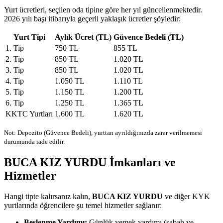
Yurt ücretleri, seçilen oda tipine göre her yıl güncellenmektedir.
2026 yılı başı itibarıyla geçerli yaklaşık ücretler şöyledir:
Yurt Tipi
Aylık Ücret (TL)
Güvence Bedeli (TL)
1. Tip
750 TL
855 TL
2. Tip
850 TL
1.020 TL
3. Tip
850 TL
1.020 TL
4. Tip
1.050 TL
1.110 TL
5. Tip
1.150 TL
1.200 TL
6. Tip
1.250 TL
1.365 TL
KKTC Yurtları
1.600 TL
1.620 TL
Not: Depozito (Güvence Bedeli), yurttan ayrıldığınızda zarar verilmemesi
durumunda iade edilir.
BUCA KIZ YURDU İmkanları ve
Hizmetler
Hangi tipte kalırsanız kalın,
BUCA KIZ YURDU
ve diğer KYK
yurtlarında öğrencilere şu temel hizmetler sağlanır:
Beslenme Yardımı:
Günlük yemek yardımı (sabah ve