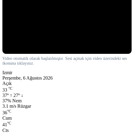
Video otomatik olarak başlatılmıştır. Sesi açmak için video üzerindeki ses
ikonuna tıklayınız.
Izmir
Perşembe, 6 Ağustos 2026
Açık
°C
33
37º
↑
27º
↓
Nem:
37% Nem
Rüzgar:
3.1 m/s Rüzgar
°C
36
Cum
°C
41
Cts