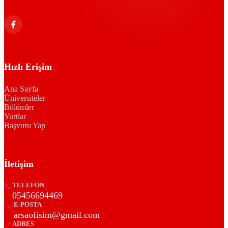
Hızlı Erişim
Ana Sayfa
Üniversiteler
Bölümler
Yurtlar
Başvuru Yap
İletişim
📞
TELEFON
05456694469
E-POSTA
✉️
arsaofisim@gmail.com
📍
ADRES