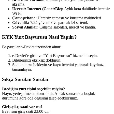
akşam).
Ücretsiz İnternet (GencizBiz):
Aylık kota dahilinde ücretsiz
Wi-Fi.
Çamaşırhane:
Ücretsiz çamaşır ve kurutma makineleri.
Güvenlik:
7/24 güvenlik ve parmak izi sistemi.
Sosyal Alanlar:
Çalışma salonları, mescit ve kantin.
KYK Yurt Başvurusu Nasıl Yapılır?
Başvurular e-Devlet üzerinden alınır:
e-Devlet’e girin ve “Yurt Başvurusu” hizmetini seçin.
Bilgilerinizi eksiksiz doldurun.
Sonucunuzu bekleyin ve kayıt ücretini yatırarak kaydınızı
tamamlayın.
Sıkça Sorulan Sorular
İstediğim yurt tipini seçebilir miyim?
Hayır, yerleştirmeler otomatiktir. Ancak sonrasında boşluk
durumuna göre oda değişimi talep edebilirsiniz.
Giriş-çıkış saati var mı?
Evet, son giriş saati 23:00’dır.