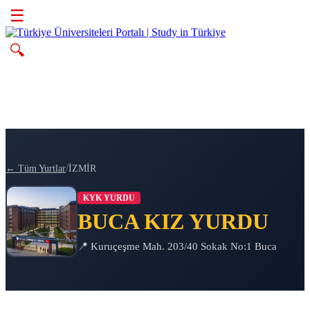
☰
🔍
/
← Tüm Yurtlar
İZMİR
KYK YURDU
BUCA KIZ YURDU
📍 Kuruçeşme Mah. 203/40 Sokak No:1 Buca