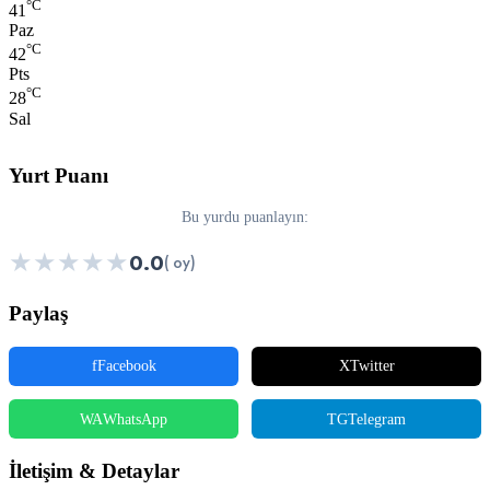
°C
41
Paz
°C
42
Pts
°C
28
Sal
Yurt Puanı
Bu yurdu puanlayın:
★
★
★
★
★
0.0
( oy)
Paylaş
f
Facebook
X
Twitter
WA
WhatsApp
TG
Telegram
İletişim & Detaylar