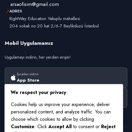
arsaofisim@gmail.com
ADRES
📍
RightWay Education Yakuplu mahallesi
204 sokak no:20 kat 2/6-7 Beylikdüzü İstanbul
Mobil Uygulamamız
Uygulamayı indirin, her yerden erişin!
Şuradan indirin
App Store
We respect your privacy
Şuradan alın
Google Play
Cookies help us improve your experience, deliver
personalized content, and analyze traffic. You can
choose which cookies to allow by clicking
Customize
. Click
Accept All
to consent or
Reject