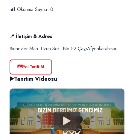
Okunma Sayısı:
0
📍 İletişim & Adres
Şirinevler Mah. Uzun Sok. No:52 Çay/Afyonkarahisar
🗺️
Yol Tarifi Al
▶️
Tanıtım Videosu