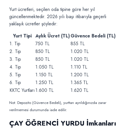
Yurt ücretleri, seçilen oda tipine göre her yıl
güncellenmektedir. 2026 yılı başı itibarıyla geçerli
yaklaşık ücretler şöyledir:
Yurt Tipi
Aylık Ücret (TL)
Güvence Bedeli (TL)
1. Tip
750 TL
855 TL
2. Tip
850 TL
1.020 TL
3. Tip
850 TL
1.020 TL
4. Tip
1.050 TL
1.110 TL
5. Tip
1.150 TL
1.200 TL
6. Tip
1.250 TL
1.365 TL
KKTC Yurtları
1.600 TL
1.620 TL
Not: Depozito (Güvence Bedeli), yurttan ayrıldığınızda zarar
verilmemesi durumunda iade edilir.
ÇAY ÖĞRENCİ YURDU İmkanları