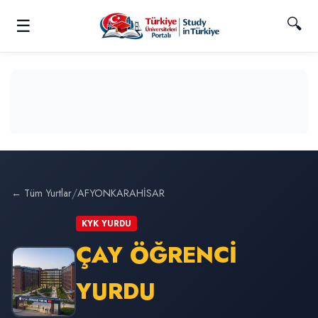
🔍
☰
/
← Tüm Yurtlar
AFYONKARAHİSAR
KYK YURDU
ÇAY ÖĞRENCİ
YURDU