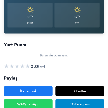
°C
°C
33
32
CUM
CTS
Yurt Puanı
Bu yurdu puanlayın:
★
★
★
★
★
0.0
( oy)
Paylaş
f
Facebook
X
Twitter
WA
WhatsApp
TG
Telegram