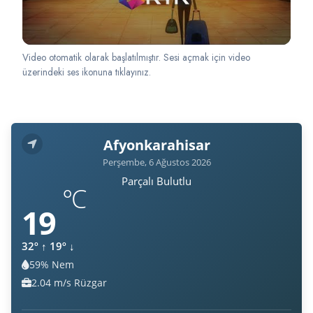
Video otomatik olarak başlatılmıştır. Sesi açmak için video
üzerindeki ses ikonuna tıklayınız.
Afyonkarahisar
Perşembe, 6 Ağustos 2026
Parçalı Bulutlu
°C
19
32º
↑
19º
↓
59% Nem
Nem:
2.04 m/s Rüzgar
Rüzgar: