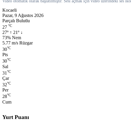
Video otomatik olarak başlatılmıştır. Sesi açmak için video üzerindeki ses iko
Kocaeli
Pazar, 9 Ağustos 2026
Parçalı Bulutlu
°C
27
27º
↑
21º
↓
Nem:
73% Nem
Rüzgar:
5.77 m/s Rüzgar
°C
30
Pts
°C
30
Sal
°C
31
Çar
°C
32
Per
°C
28
Cum
Yurt Puanı