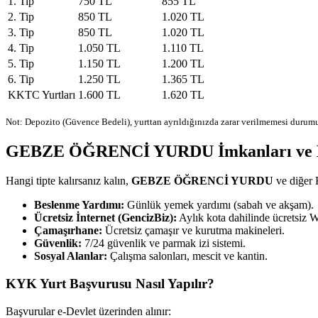
1. Tip
750 TL
855 TL
2. Tip
850 TL
1.020 TL
3. Tip
850 TL
1.020 TL
4. Tip
1.050 TL
1.110 TL
5. Tip
1.150 TL
1.200 TL
6. Tip
1.250 TL
1.365 TL
KKTC Yurtları
1.600 TL
1.620 TL
Not: Depozito (Güvence Bedeli), yurttan ayrıldığınızda zarar verilmemesi durumu
GEBZE ÖĞRENCİ YURDU İmkanları ve H
Hangi tipte kalırsanız kalın,
GEBZE ÖĞRENCİ YURDU
ve diğer 
Beslenme Yardımı:
Günlük yemek yardımı (sabah ve akşam).
Ücretsiz İnternet (GencizBiz):
Aylık kota dahilinde ücretsiz W
Çamaşırhane:
Ücretsiz çamaşır ve kurutma makineleri.
Güvenlik:
7/24 güvenlik ve parmak izi sistemi.
Sosyal Alanlar:
Çalışma salonları, mescit ve kantin.
KYK Yurt Başvurusu Nasıl Yapılır?
Başvurular e-Devlet üzerinden alınır: