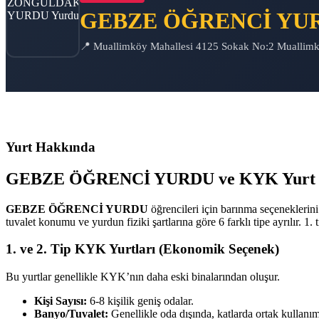
GEBZE ÖĞRENCİ YU
📍 Muallimköy Mahallesi 4125 Sokak No:2 Muall
Yurt Hakkında
GEBZE ÖĞRENCİ YURDU ve KYK Yurt Tip
GEBZE ÖĞRENCİ YURDU
öğrencileri için barınma seçeneklerin
tuvalet konumu ve yurdun fiziki şartlarına göre 6 farklı tipe ayrılır. 
1. ve 2. Tip KYK Yurtları (Ekonomik Seçenek)
Bu yurtlar genellikle KYK’nın daha eski binalarından oluşur.
Kişi Sayısı:
6-8 kişilik geniş odalar.
Banyo/Tuvalet:
Genellikle oda dışında, katlarda ortak kullanım