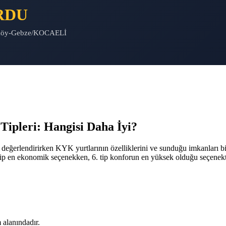
RDU
imköy-Gebze/KOCAELİ
leri: Hangisi Daha İyi?
i değerlendirirken KYK yurtlarının özelliklerini ve sunduğu imkanları b
1. tip en ekonomik seçenekken, 6. tip konforun en yüksek olduğu seçenekt
 alanındadır.