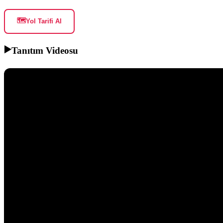
🗺️
Yol Tarifi Al
▶️
Tanıtım Videosu