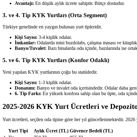
Avantajı:
En düşük aylık ücrete sahiptir. Bütçe dostudur.
3. ve 4. Tip KYK Yurtları (Orta Segment)
Türkiye genelinde en yaygın bulunan yurt tipleridir.
Kişi Sayısı:
3-4 kişilik odalar.
İmkanlar:
Odalarda mini buzdolabı, çalışma masası ve kitaplık 
Banyo/Tuvalet:
Bazı binalarda oda içinde, bazılarında ise orta
5. ve 6. Tip KYK Yurtları (Konfor Odaklı)
Yeni yapılan KYK yurtlarının çoğu bu statüdedir.
Kişi Sayısı:
1-3 kişilik odalar.
Donanım:
Banyo ve tuvalet oda içerisindedir. Odalar daha genişt
6. Tip Farkı:
En yüksek konfora sahip olan bu tipte, oda içinde
2025-2026 KYK Yurt Ücretleri ve Depozit
Yurt ücretleri, seçilen oda tipine göre her yıl güncellenmektedir. 2026 yı
Yurt Tipi
Aylık Ücret (TL)
Güvence Bedeli (TL)