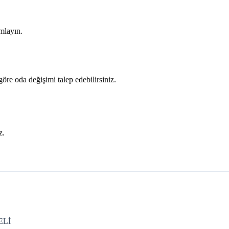
mlayın.
öre oda değişimi talep edebilirsiniz.
z.
ELİ