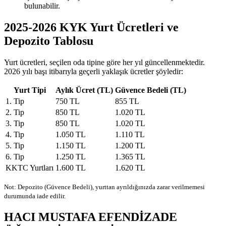
bulunabilir.
2025-2026 KYK Yurt Ücretleri ve
Depozito Tablosu
Yurt ücretleri, seçilen oda tipine göre her yıl güncellenmektedir.
2026 yılı başı itibarıyla geçerli yaklaşık ücretler şöyledir:
Yurt Tipi
Aylık Ücret (TL)
Güvence Bedeli (TL)
1. Tip
750 TL
855 TL
2. Tip
850 TL
1.020 TL
3. Tip
850 TL
1.020 TL
4. Tip
1.050 TL
1.110 TL
5. Tip
1.150 TL
1.200 TL
6. Tip
1.250 TL
1.365 TL
KKTC Yurtları
1.600 TL
1.620 TL
Not: Depozito (Güvence Bedeli), yurttan ayrıldığınızda zarar verilmemesi
durumunda iade edilir.
HACI MUSTAFA EFENDİZADE