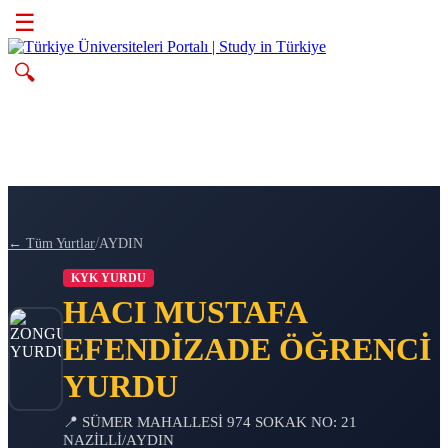
☰
🔍
/
← Tüm Yurtlar
AYDIN
KYK YURDU
HACI MUSTAFA
EFENDİZADE ÖĞRENCİ
YURDU
📍 SÜMER MAHALLESİ 974 SOKAK NO: 21
NAZİLLİ/AYDIN