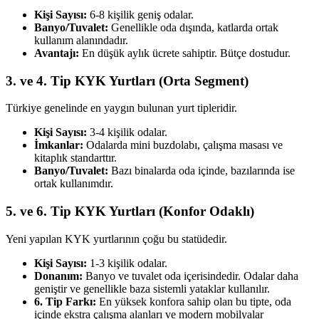
Kişi Sayısı:
6-8 kişilik geniş odalar.
Banyo/Tuvalet:
Genellikle oda dışında, katlarda ortak
kullanım alanındadır.
Avantajı:
En düşük aylık ücrete sahiptir. Bütçe dostudur.
3. ve 4. Tip KYK Yurtları (Orta Segment)
Türkiye genelinde en yaygın bulunan yurt tipleridir.
Kişi Sayısı:
3-4 kişilik odalar.
İmkanlar:
Odalarda mini buzdolabı, çalışma masası ve
kitaplık standarttır.
Banyo/Tuvalet:
Bazı binalarda oda içinde, bazılarında ise
ortak kullanımdır.
5. ve 6. Tip KYK Yurtları (Konfor Odaklı)
Yeni yapılan KYK yurtlarının çoğu bu statüdedir.
Kişi Sayısı:
1-3 kişilik odalar.
Donanım:
Banyo ve tuvalet oda içerisindedir. Odalar daha
geniştir ve genellikle baza sistemli yataklar kullanılır.
6. Tip Farkı:
En yüksek konfora sahip olan bu tipte, oda
içinde ekstra çalışma alanları ve modern mobilyalar