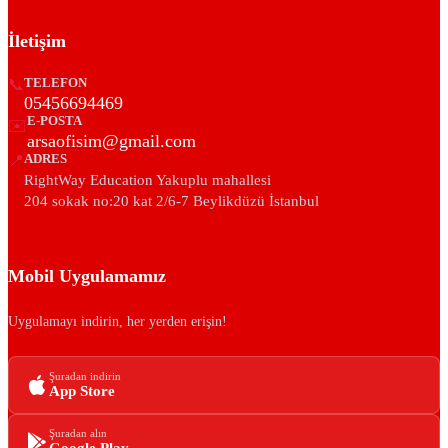
İletişim
📞
TELEFON
05456694469
E-POSTA
✉️
arsaofisim@gmail.com
📍
ADRES
RightWay Education Yakuplu mahallesi
204 sokak no:20 kat 2/6-7 Beylikdüzü İstanbul
Mobil Uygulamamız
Uygulamayı indirin, her yerden erişin!
Şuradan indirin
App Store
Şuradan alın
Google Play