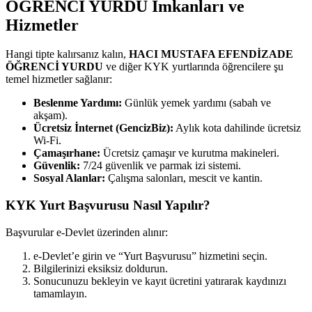
ÖĞRENCİ YURDU İmkanları ve
Hizmetler
Hangi tipte kalırsanız kalın,
HACI MUSTAFA EFENDİZADE
ÖĞRENCİ YURDU
ve diğer KYK yurtlarında öğrencilere şu
temel hizmetler sağlanır:
Beslenme Yardımı:
Günlük yemek yardımı (sabah ve
akşam).
Ücretsiz İnternet (GencizBiz):
Aylık kota dahilinde ücretsiz
Wi-Fi.
Çamaşırhane:
Ücretsiz çamaşır ve kurutma makineleri.
Güvenlik:
7/24 güvenlik ve parmak izi sistemi.
Sosyal Alanlar:
Çalışma salonları, mescit ve kantin.
KYK Yurt Başvurusu Nasıl Yapılır?
Başvurular e-Devlet üzerinden alınır:
e-Devlet’e girin ve “Yurt Başvurusu” hizmetini seçin.
Bilgilerinizi eksiksiz doldurun.
Sonucunuzu bekleyin ve kayıt ücretini yatırarak kaydınızı
tamamlayın.