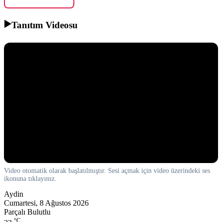
▶️
Tanıtım Videosu
Video otomatik olarak başlatılmıştır. Sesi açmak için video üzerindeki ses
ikonuna tıklayınız.
Aydin
Cumartesi, 8 Ağustos 2026
Parçalı Bulutlu
°C