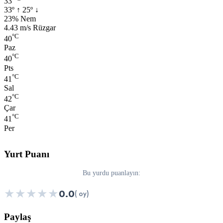
33
33º
↑
25º
↓
Nem:
23% Nem
Rüzgar:
4.43 m/s Rüzgar
°C
40
Paz
°C
40
Pts
°C
41
Sal
°C
42
Çar
°C
41
Per
Yurt Puanı
Bu yurdu puanlayın:
★
★
★
★
★
0.0
( oy)
Paylaş