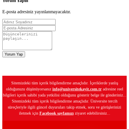
Yorum Yapın
E-posta adresiniz yayınlanmayacaktır.
Yorum Yap
Sitemizdeki tüm içerik bilgilendirme amaçlıdır. İçeriklerde yanlış
olduğunuzu düşünüyorsanız
info@universitekayit.com.tr
adresine reel
bilgileri içerik sahibi yada yetkilisi olduğunu gösterir belge ile gönderiniz...
Sitemizdeki tüm içerik bilgilendirme amaçlıdır. Üniversite tercih
süreçleriyle ilgili güncel duyuruları takip etmek, soru ve görüşlerinizi
iletmek için
Facebook sayfamızı
ziyaret edebilirsiniz...