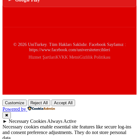
© 2026 UniTurkey. Tüm Hakları Saklıdır. Facebook Sayfamız :
https://www.facebook.com/universitetercihleri
Hizmet Şartları
KVKK Metni
Gizlilik Politikası
Customize
Reject All
Accept All
Powered by
✖
►
Necessary Cookies
Always Active
Necessary cookies enable essential site features like secure log-ins
and consent preference adjustments. They do not store personal
data.