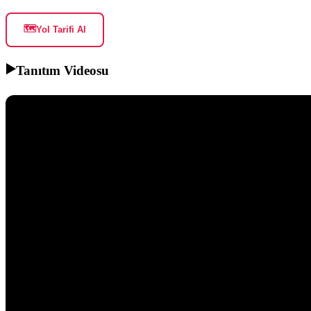
🗺️
Yol Tarifi Al
▶️
Tanıtım Videosu