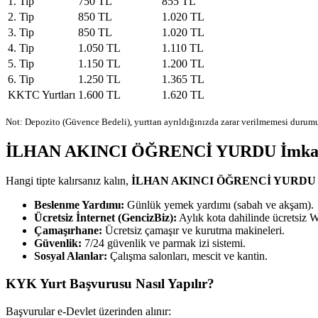
1. Tip
750 TL
855 TL
2. Tip
850 TL
1.020 TL
3. Tip
850 TL
1.020 TL
4. Tip
1.050 TL
1.110 TL
5. Tip
1.150 TL
1.200 TL
6. Tip
1.250 TL
1.365 TL
KKTC Yurtları
1.600 TL
1.620 TL
Not: Depozito (Güvence Bedeli), yurttan ayrıldığınızda zarar verilmemesi durumu
İLHAN AKINCI ÖĞRENCİ YURDU İmkanla
Hangi tipte kalırsanız kalın,
İLHAN AKINCI ÖĞRENCİ YURDU
Beslenme Yardımı:
Günlük yemek yardımı (sabah ve akşam).
Ücretsiz İnternet (GencizBiz):
Aylık kota dahilinde ücretsiz W
Çamaşırhane:
Ücretsiz çamaşır ve kurutma makineleri.
Güvenlik:
7/24 güvenlik ve parmak izi sistemi.
Sosyal Alanlar:
Çalışma salonları, mescit ve kantin.
KYK Yurt Başvurusu Nasıl Yapılır?
Başvurular e-Devlet üzerinden alınır: