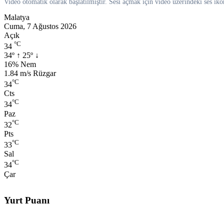
Video otomatik olarak başlatılmıştır. Sesi açmak için video üzerindeki ses iko
Malatya
Cuma, 7 Ağustos 2026
Açık
°C
34
34º
↑
25º
↓
Nem:
16% Nem
Rüzgar:
1.84 m/s Rüzgar
°C
34
Cts
°C
34
Paz
°C
32
Pts
°C
33
Sal
°C
34
Çar
Yurt Puanı