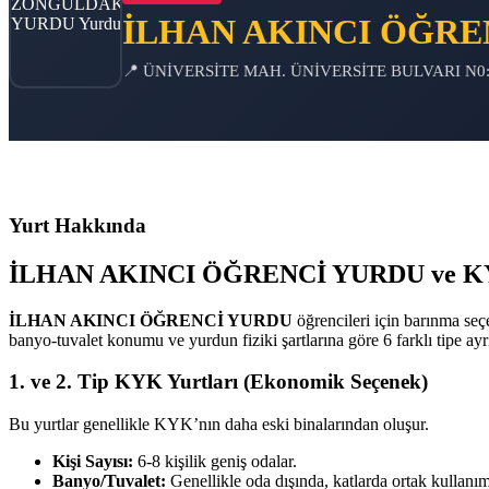
İLHAN AKINCI ÖĞRE
📍 ÜNİVERSİTE MAH. ÜNİVERSİTE BULVARI N0
Yurt Hakkında
İLHAN AKINCI ÖĞRENCİ YURDU ve KYK Y
İLHAN AKINCI ÖĞRENCİ YURDU
öğrencileri için barınma seç
banyo-tuvalet konumu ve yurdun fiziki şartlarına göre 6 farklı tipe ay
1. ve 2. Tip KYK Yurtları (Ekonomik Seçenek)
Bu yurtlar genellikle KYK’nın daha eski binalarından oluşur.
Kişi Sayısı:
6-8 kişilik geniş odalar.
Banyo/Tuvalet:
Genellikle oda dışında, katlarda ortak kullanım