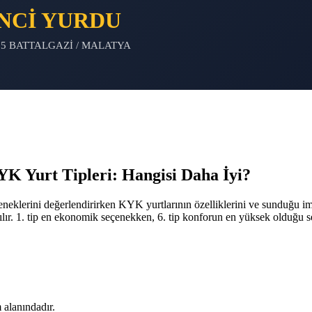
NCİ YURDU
:5 BATTALGAZİ / MALATYA
urt Tipleri: Hangisi Daha İyi?
eneklerini değerlendirirken KYK yurtlarının özelliklerini ve sunduğu im
rılır. 1. tip en ekonomik seçenekken, 6. tip konforun en yüksek olduğu s
 alanındadır.