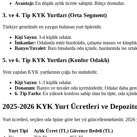
Avantajı:
En düşük aylık ücrete sahiptir. Bütçe dostudur.
3. ve 4. Tip KYK Yurtları (Orta Segment)
Türkiye genelinde en yaygın bulunan yurt tipleridir.
Kişi Sayısı:
3-4 kişilik odalar.
İmkanlar:
Odalarda mini buzdolabı, çalışma masası ve kitaplık 
Banyo/Tuvalet:
Bazı binalarda oda içinde, bazılarında ise orta
5. ve 6. Tip KYK Yurtları (Konfor Odaklı)
Yeni yapılan KYK yurtlarının çoğu bu statüdedir.
Kişi Sayısı:
1-3 kişilik odalar.
Donanım:
Banyo ve tuvalet oda içerisindedir. Odalar daha genişt
6. Tip Farkı:
En yüksek konfora sahip olan bu tipte, oda içinde
2025-2026 KYK Yurt Ücretleri ve Depozit
Yurt ücretleri, seçilen oda tipine göre her yıl güncellenmektedir. 2026 yı
Yurt Tipi
Aylık Ücret (TL)
Güvence Bedeli (TL)