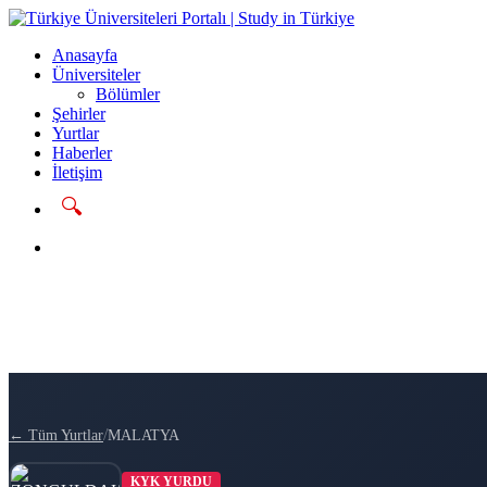
Anasayfa
Üniversiteler
Bölümler
Şehirler
Yurtlar
Haberler
İletişim
🔍
Başvur
/
← Tüm Yurtlar
MALATYA
KYK YURDU