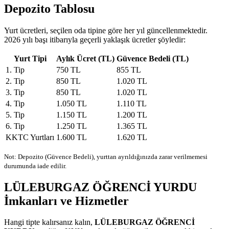
Depozito Tablosu
Yurt ücretleri, seçilen oda tipine göre her yıl güncellenmektedir.
2026 yılı başı itibarıyla geçerli yaklaşık ücretler şöyledir:
Yurt Tipi
Aylık Ücret (TL)
Güvence Bedeli (TL)
1. Tip
750 TL
855 TL
2. Tip
850 TL
1.020 TL
3. Tip
850 TL
1.020 TL
4. Tip
1.050 TL
1.110 TL
5. Tip
1.150 TL
1.200 TL
6. Tip
1.250 TL
1.365 TL
KKTC Yurtları
1.600 TL
1.620 TL
Not: Depozito (Güvence Bedeli), yurttan ayrıldığınızda zarar verilmemesi
durumunda iade edilir.
LÜLEBURGAZ ÖĞRENCİ YURDU
İmkanları ve Hizmetler
Hangi tipte kalırsanız kalın,
LÜLEBURGAZ ÖĞRENCİ