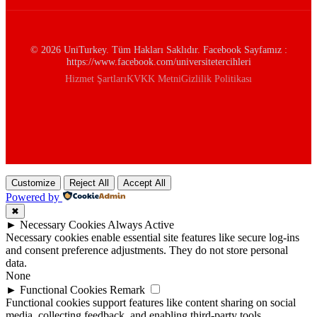
© 2026 UniTurkey. Tüm Hakları Saklıdır. Facebook Sayfamız :
https://www.facebook.com/universitetercihleri
Hizmet Şartları
KVKK Metni
Gizlilik Politikası
Customize
Reject All
Accept All
Powered by
✖
►
Necessary Cookies
Always Active
Necessary cookies enable essential site features like secure log-ins
and consent preference adjustments. They do not store personal
data.
None
►
Functional Cookies
Remark
Functional cookies support features like content sharing on social
media, collecting feedback, and enabling third-party tools.