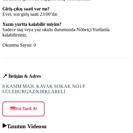
Giriş-çıkış saati var mı?
Evet, son giriş saati 23:00’dır.
Yazın yurtta kalabilir miyim?
Sadece staj veya yaz okulu durumunda Nöbetçi Yurtlarda
kalabilirsiniz.
Okunma Sayısı:
0
📍 İletişim & Adres
8 KASIM MAH. KAVAK SOKAK NO1/F
LÜLEBURGAZ/KIRKLARELİ
🗺️
Yol Tarifi Al
▶️
Tanıtım Videosu