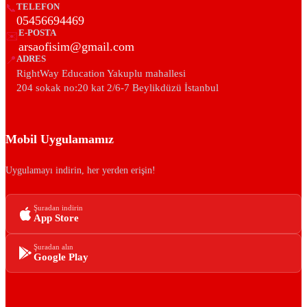
📞
TELEFON
05456694469
E-POSTA
✉️
arsaofisim@gmail.com
📍
ADRES
RightWay Education Yakuplu mahallesi
204 sokak no:20 kat 2/6-7 Beylikdüzü İstanbul
Mobil Uygulamamız
Uygulamayı indirin, her yerden erişin!
Şuradan indirin
App Store
Şuradan alın
Google Play