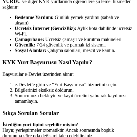
YURDU
ve diğer KYK yurtlarında öğrencilere şu temel hizmetler
sağlanır:
Beslenme Yardımı:
Günlük yemek yardımı (sabah ve
akşam).
Ücretsiz İnternet (GencizBiz):
Aylık kota dahilinde ücretsiz
Wi-Fi.
Çamaşırhane:
Ücretsiz çamaşır ve kurutma makineleri.
Güvenlik:
7/24 güvenlik ve parmak izi sistemi.
Sosyal Alanlar:
Çalışma salonları, mescit ve kantin.
KYK Yurt Başvurusu Nasıl Yapılır?
Başvurular e-Devlet üzerinden alınır:
e-Devlet’e girin ve “Yurt Başvurusu” hizmetini seçin.
Bilgilerinizi eksiksiz doldurun.
Sonucunuzu bekleyin ve kayıt ücretini yatırarak kaydınızı
tamamlayın.
Sıkça Sorulan Sorular
İstediğim yurt tipini seçebilir miyim?
Hayır, yerleştirmeler otomatiktir. Ancak sonrasında boşluk
durumuna göre oda değişimi talep edebilirsiniz.