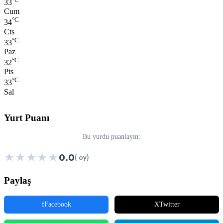
33
Cum
°C
34
Cts
°C
33
Paz
°C
32
Pts
°C
33
Sal
Yurt Puanı
Bu yurdu puanlayın:
★
★
★
★
★
0.0
( oy)
Paylaş
f
Facebook
X
Twitter