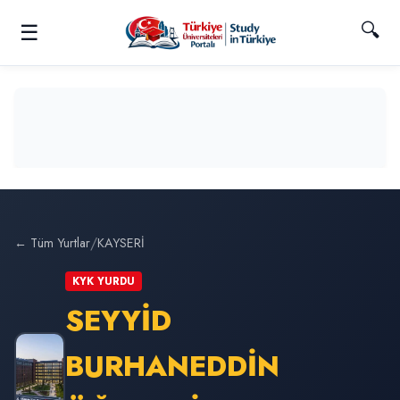
🔍
☰
/
← Tüm Yurtlar
KAYSERİ
KYK YURDU
SEYYİD
BURHANEDDİN