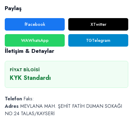
Paylaş
f
Facebook
X
Twitter
WA
WhatsApp
TG
Telegram
İletişim & Detaylar
FIYAT BILGISI
KYK Standardı
Telefon
Faks:
Adres
MEVLANA MAH. ŞEHİT FATİH DUMAN SOKAĞI
NO:24 TALAS/KAYSERİ