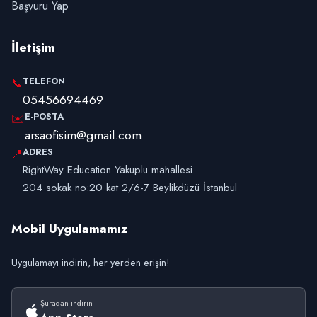
Başvuru Yap
İletişim
TELEFON
📞
05456694469
E-POSTA
✉️
arsaofisim@gmail.com
ADRES
📍
RightWay Education Yakuplu mahallesi
204 sokak no:20 kat 2/6-7 Beylikdüzü İstanbul
Mobil Uygulamamız
Uygulamayı indirin, her yerden erişin!
Şuradan indirin