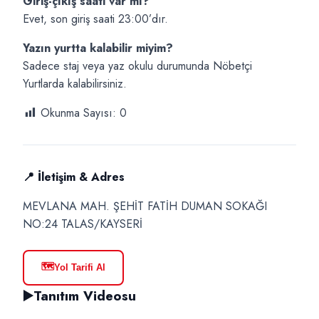
Giriş-çıkış saati var mı?
Evet, son giriş saati 23:00’dır.
Yazın yurtta kalabilir miyim?
Sadece staj veya yaz okulu durumunda Nöbetçi
Yurtlarda kalabilirsiniz.
Okunma Sayısı:
0
📍 İletişim & Adres
MEVLANA MAH. ŞEHİT FATİH DUMAN SOKAĞI
NO:24 TALAS/KAYSERİ
🗺️
Yol Tarifi Al
▶️
Tanıtım Videosu