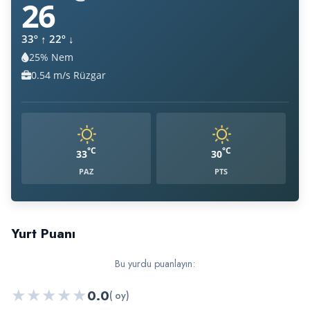
26
33º
↑
22º
↓
25% Nem
Nem:
0.54 m/s Rüzgar
Rüzgar:
°C
°C
33
30
PAZ
PTS
Yurt Puanı
Bu yurdu puanlayın:
★
★
★
★
★
0.0
( oy)