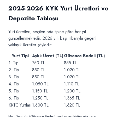
2025-2026 KYK Yurt Ücretleri ve
Depozito Tablosu
Yurt ücretleri, seçilen oda tipine göre her yıl
güncellenmektedir. 2026 yılı başı itibarıyla geçerli
yaklaşık ücretler şöyledir:
Yurt Tipi
Aylık Ücret (TL)
Güvence Bedeli (TL)
1. Tip
750 TL
855 TL
2. Tip
850 TL
1.020 TL
3. Tip
850 TL
1.020 TL
4. Tip
1.050 TL
1.110 TL
5. Tip
1.150 TL
1.200 TL
6. Tip
1.250 TL
1.365 TL
KKTC Yurtları
1.600 TL
1.620 TL
Not: Depozito (Güvence Bedeli), yurttan ayrıldığınızda zarar