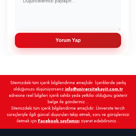
Yorum Yap
Sitemizdeki tüm içerik bilgilendirme amaçlıdır. İçeriklerde yanlış
olduğunuzu düşünüyorsanız
info@universitekayit.com.tr
adresine reel bilgileri içerik sahibi yada yetkilisi olduğunu gösterir
belge ile gönderiniz...
Sitemizdeki tüm içerik bilgilendirme amaçlıdır. Üniversite tercih
süreçleriyle ilgili güncel duyuruları takip etmek, soru ve görüşlerinizi
iletmek için
Facebook sayfamızı
ziyaret edebilirsiniz...