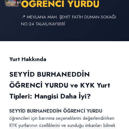
ÖĞRENCİ YURDU
📍 MEVLANA MAH. ŞEHİT FATİH DUMAN SOKAĞI
NO:24 TALAS/KAYSERİ
Yurt Hakkında
SEYYİD BURHANEDDİN
ÖĞRENCİ YURDU ve KYK Yurt
Tipleri: Hangisi Daha İyi?
SEYYİD BURHANEDDİN ÖĞRENCİ YURDU
öğrencileri için barınma seçeneklerini değerlendirirken
KYK yurtlarının özelliklerini ve sunduğu imkanları bilmek