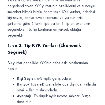
YURDU
öğrencileri için barınma seçeneklerini
değerlendirirken KYK yurtlarının özelliklerini ve sunduğu
imkanları bilmek büyük önem taşır. KYK yurtları, odadaki
kişi sayısı, banyo-tuvalet konumu ve yurdun fiziki
şartlarına göre 6 farklı tipe ayrılır. 1. tip en ekonomik
seçenekken, 6. tip konforun en yüksek olduğu
seçenektir.
1. ve 2. Tip KYK Yurtları (Ekonomik
Seçenek)
Bu yurtlar genellikle KYK’nın daha eski binalarından
oluşur.
Kişi Sayısı:
6-8 kişilik geniş odalar.
Banyo/Tuvalet:
Genellikle oda dışında, katlarda
ortak kullanım alanındadır.
Avantajı:
En düşük aylık ücrete sahiptir. Bütçe
dostudur.