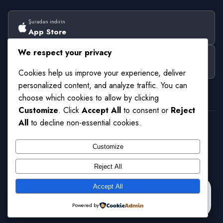
Şuradan indirin
App Store
We respect your privacy
Şuradan alın
Google Play
Cookies help us improve your experience, deliver
personalized content, and analyze traffic. You can
choose which cookies to allow by clicking
Customize
. Click
Accept All
to consent or
Reject
All
to decline non-essential cookies.
© 2026 UniTurkey. Tüm Hakları Saklıdır. Facebook Sayfamız :
Customize
https://www.facebook.com/universitetercihleri
Hizmet Şartları
KVKK Metni
Gizlilik Politikası
Reject All
Accept All
🏠
🏛️
🎓
🛏️
☰
Powered by
Ana Sayfa
Üniversite
Bölümler
Yurtlar
Menü