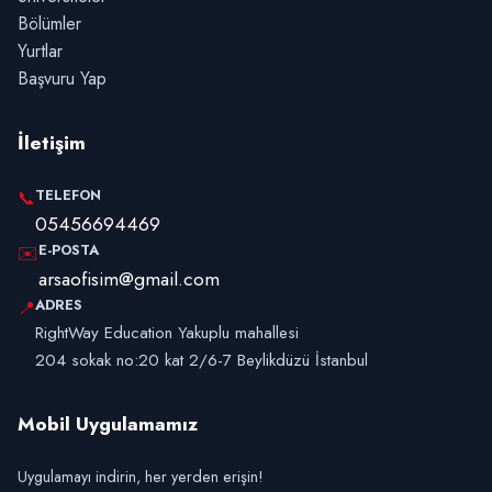
Bölümler
Yurtlar
Başvuru Yap
İletişim
TELEFON
📞
05456694469
E-POSTA
✉️
arsaofisim@gmail.com
ADRES
📍
RightWay Education Yakuplu mahallesi
204 sokak no:20 kat 2/6-7 Beylikdüzü İstanbul
Mobil Uygulamamız
Uygulamayı indirin, her yerden erişin!