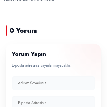
0 Yorum
Yorum Yapın
E-posta adresiniz yayınlanmayacaktır.