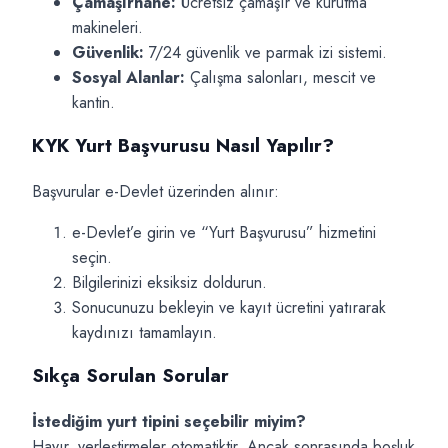
Çamaşırhane:
Ücretsiz çamaşır ve kurutma
makineleri.
Güvenlik:
7/24 güvenlik ve parmak izi sistemi.
Sosyal Alanlar:
Çalışma salonları, mescit ve
kantin.
KYK Yurt Başvurusu Nasıl Yapılır?
Başvurular e-Devlet üzerinden alınır:
e-Devlet’e girin ve “Yurt Başvurusu” hizmetini
seçin.
Bilgilerinizi eksiksiz doldurun.
Sonucunuzu bekleyin ve kayıt ücretini yatırarak
kaydınızı tamamlayın.
Sıkça Sorulan Sorular
İstediğim yurt tipini seçebilir miyim?
Hayır, yerleştirmeler otomatiktir. Ancak sonrasında boşluk