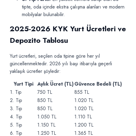
tipte, oda içinde ekstra çalışma alanları ve modern
mobilyalar bulunabilir.
2025-2026 KYK Yurt Ücretleri ve
Depozito Tablosu
Yurt ücretleri, seçilen oda tipine göre her yıl
güncellenmektedir. 2026 yılı başı itibarıyla geçerli
yaklaşık ücretler şöyledir:
Yurt Tipi
Aylık Ücret (TL)
Güvence Bedeli (TL)
1. Tip
750 TL
855 TL
2. Tip
850 TL
1.020 TL
3. Tip
850 TL
1.020 TL
4. Tip
1.050 TL
1.110 TL
5. Tip
1.150 TL
1.200 TL
6. Tip
1.250 TL
1.365 TL