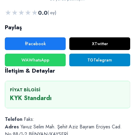
★
★
★
★
★
0.0
( oy)
Paylaş
f
Facebook
X
Twitter
WA
WhatsApp
TG
Telegram
İletişim & Detaylar
FIYAT BILGISI
KYK Standardı
Telefon
Faks:
Adres
Yavuz Selim Mah. Şehit Aziz Bayram Erciyes Cad.
No:88/1-2 BÜNYAN/KAYSERİ