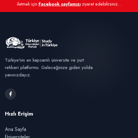
iletmek için
Facebook sayfamızı
ziyaret edebilirsiniz...
Türkiye'nin en kapsamlı üniversite ve yurt
rehberi platformu. Geleceğinize giden yolda
yanınızdayız.
Hızlı Erişim
Ana Sayfa
Üniversiteler