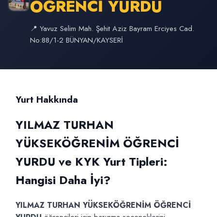
ÖĞRENCİ YURDU
📍 Yavuz Selim Mah. Şehit Aziz Bayram Erciyes Cad.
No:88/1-2 BÜNYAN/KAYSERİ
Yurt Hakkında
YILMAZ TURHAN
YÜKSEKÖĞRENİM ÖĞRENCİ
YURDU ve KYK Yurt Tipleri:
Hangisi Daha İyi?
YILMAZ TURHAN YÜKSEKÖĞRENİM ÖĞRENCİ