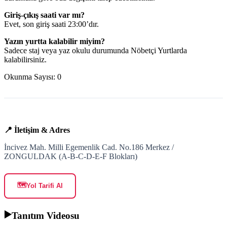
Giriş-çıkış saati var mı?
Evet, son giriş saati 23:00’dır.
Yazın yurtta kalabilir miyim?
Sadece staj veya yaz okulu durumunda Nöbetçi Yurtlarda
kalabilirsiniz.
Okunma Sayısı:
0
📍 İletişim & Adres
İncivez Mah. Milli Egemenlik Cad. No.186 Merkez /
ZONGULDAK (A-B-C-D-E-F Blokları)
🗺️
Yol Tarifi Al
▶️
Tanıtım Videosu