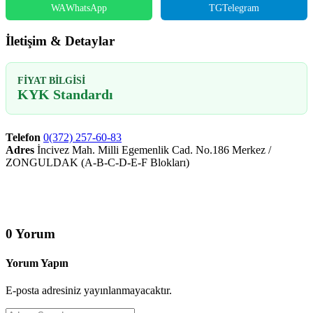
WA
WhatsApp
TG
Telegram
İletişim & Detaylar
FIYAT BILGISI
KYK Standardı
Telefon
0(372) 257-60-83
Adres
İncivez Mah. Milli Egemenlik Cad. No.186 Merkez /
ZONGULDAK (A-B-C-D-E-F Blokları)
0 Yorum
Yorum Yapın
E-posta adresiniz yayınlanmayacaktır.