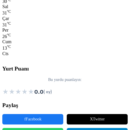
30
Sal
°C
31
Çar
°C
31
Per
°C
26
Cum
°C
13
Cts
Yurt Puanı
Bu yurdu puanlayın:
★
★
★
★
★
0.0
( oy)
Paylaş
f
Facebook
X
Twitter