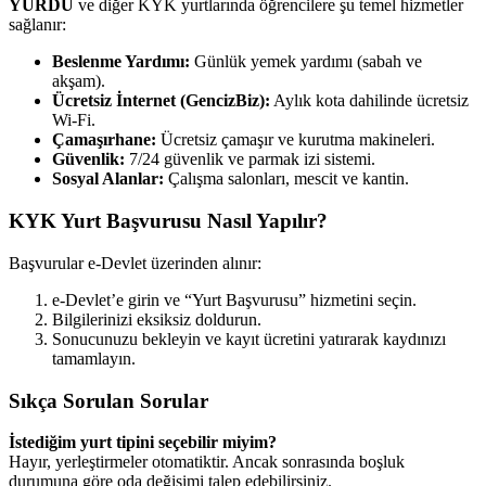
YURDU
ve diğer KYK yurtlarında öğrencilere şu temel hizmetler
sağlanır:
Beslenme Yardımı:
Günlük yemek yardımı (sabah ve
akşam).
Ücretsiz İnternet (GencizBiz):
Aylık kota dahilinde ücretsiz
Wi-Fi.
Çamaşırhane:
Ücretsiz çamaşır ve kurutma makineleri.
Güvenlik:
7/24 güvenlik ve parmak izi sistemi.
Sosyal Alanlar:
Çalışma salonları, mescit ve kantin.
KYK Yurt Başvurusu Nasıl Yapılır?
Başvurular e-Devlet üzerinden alınır:
e-Devlet’e girin ve “Yurt Başvurusu” hizmetini seçin.
Bilgilerinizi eksiksiz doldurun.
Sonucunuzu bekleyin ve kayıt ücretini yatırarak kaydınızı
tamamlayın.
Sıkça Sorulan Sorular
İstediğim yurt tipini seçebilir miyim?
Hayır, yerleştirmeler otomatiktir. Ancak sonrasında boşluk
durumuna göre oda değişimi talep edebilirsiniz.