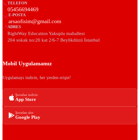
📞
TELEFON
05456694469
E-POSTA
✉️
arsaofisim@gmail.com
📍
ADRES
RightWay Education Yakuplu mahallesi
204 sokak no:20 kat 2/6-7 Beylikdüzü İstanbul
Mobil Uygulamamız
Uygulamayı indirin, her yerden erişin!
Şuradan indirin
App Store
Şuradan alın
Google Play