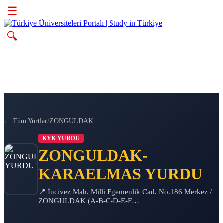
☰
🔍
/
← Tüm Yurtlar
ZONGULDAK
KYK YURDU
ZONGULDAK-
KARAELMAS YURDU
📍 İncivez Mah. Milli Egemenlik Cad. No.186 Merkez /
ZONGULDAK (A-B-C-D-E-F…