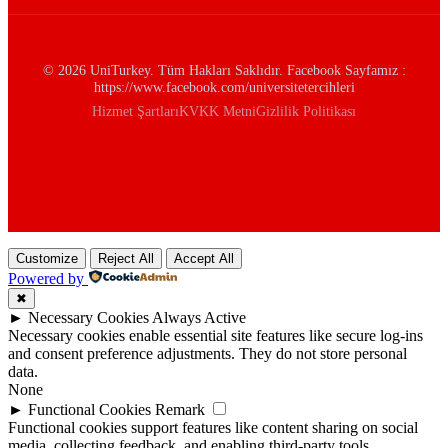
© 2026 UniTurkey. Tüm Hakları Saklıdır. Facebook Sayfamız :
https://www.facebook.com/universitetercihleri
Hizmet Şartları
KVKK Metni
Gizlilik Politikası
Customize
Reject All
Accept All
Powered by
✖
►
Necessary Cookies
Always Active
Necessary cookies enable essential site features like secure log-ins
and consent preference adjustments. They do not store personal
data.
None
►
Functional Cookies
Remark
Functional cookies support features like content sharing on social
media, collecting feedback, and enabling third-party tools.