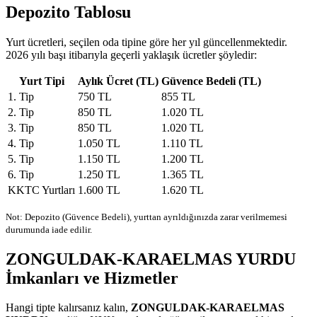
Depozito Tablosu
Yurt ücretleri, seçilen oda tipine göre her yıl güncellenmektedir.
2026 yılı başı itibarıyla geçerli yaklaşık ücretler şöyledir:
Yurt Tipi
Aylık Ücret (TL)
Güvence Bedeli (TL)
1. Tip
750 TL
855 TL
2. Tip
850 TL
1.020 TL
3. Tip
850 TL
1.020 TL
4. Tip
1.050 TL
1.110 TL
5. Tip
1.150 TL
1.200 TL
6. Tip
1.250 TL
1.365 TL
KKTC Yurtları
1.600 TL
1.620 TL
Not: Depozito (Güvence Bedeli), yurttan ayrıldığınızda zarar verilmemesi
durumunda iade edilir.
ZONGULDAK-KARAELMAS YURDU
İmkanları ve Hizmetler
Hangi tipte kalırsanız kalın,
ZONGULDAK-KARAELMAS