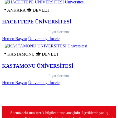
📍 ANKARA
🎓 DEVLET
HACETTEPE ÜNİVERSİTESİ
Fiyat Sorunuz
Hemen Başvur
Üniversiteyi İncele
📍 KASTAMONU
🎓 DEVLET
KASTAMONU ÜNİVERSİTESİ
Fiyat Sorunuz
Hemen Başvur
Üniversiteyi İncele
Sitemizdeki tüm içerik bilgilendirme amaçlıdır. İçeriklerde yanlış