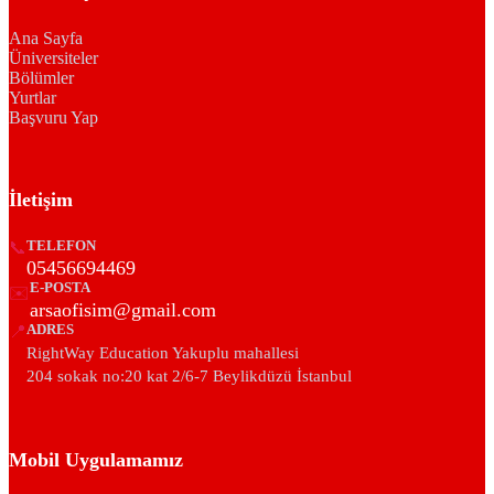
Ana Sayfa
Üniversiteler
Bölümler
Yurtlar
Başvuru Yap
İletişim
📞
TELEFON
05456694469
E-POSTA
✉️
arsaofisim@gmail.com
📍
ADRES
RightWay Education Yakuplu mahallesi
204 sokak no:20 kat 2/6-7 Beylikdüzü İstanbul
Mobil Uygulamamız