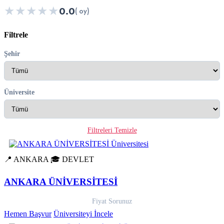
★
★
★
★
★
0.0
( oy)
Filtrele
Şehir
Üniversite
Filtreleri Temizle
📍 ANKARA
🎓 DEVLET
ANKARA ÜNİVERSİTESİ
Fiyat Sorunuz
Hemen Başvur
Üniversiteyi İncele