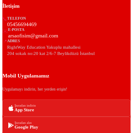
İletişim
📞
TELEFON
05456694469
E-POSTA
✉️
arsaofisim@gmail.com
📍
ADRES
RightWay Education Yakuplu mahallesi
204 sokak no:20 kat 2/6-7 Beylikdüzü İstanbul
Mobil Uygulamamız
Uygulamayı indirin, her yerden erişin!
Şuradan indirin
App Store
Şuradan alın
Google Play