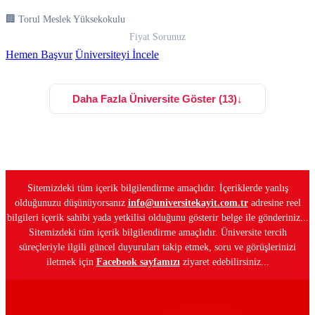
🏢 Torul Meslek Yüksekokulu
Fiyat Sorunuz
Hemen Başvur
Üniversiteyi İncele
Daha Fazla Üniversite Göster (13)
↓
Sitemizdeki tüm içerik bilgilendirme amaçlıdır. İçeriklerde yanlış
olduğunuzu düşünüyorsanız
info@universitekayit.com.tr
adresine reel
bilgileri içerik sahibi yada yetkilisi olduğunu gösterir belge ile gönderiniz...
Sitemizdeki tüm içerik bilgilendirme amaçlıdır. Üniversite tercih
süreçleriyle ilgili güncel duyuruları takip etmek, soru ve görüşlerinizi
iletmek için
Facebook sayfamızı
ziyaret edebilirsiniz...