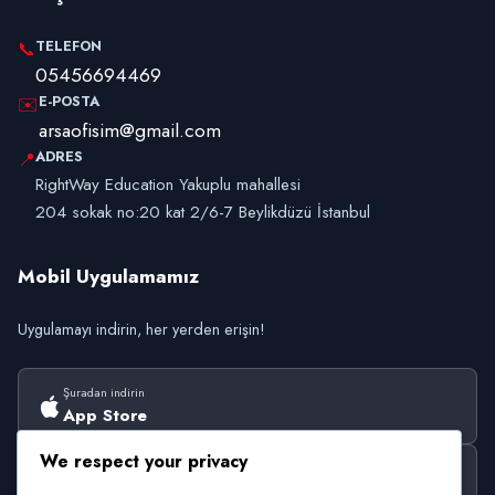
TELEFON
📞
05456694469
E-POSTA
✉️
arsaofisim@gmail.com
ADRES
📍
RightWay Education Yakuplu mahallesi
204 sokak no:20 kat 2/6-7 Beylikdüzü İstanbul
Mobil Uygulamamız
Uygulamayı indirin, her yerden erişin!
Şuradan indirin
App Store
We respect your privacy
Şuradan alın
Google Play