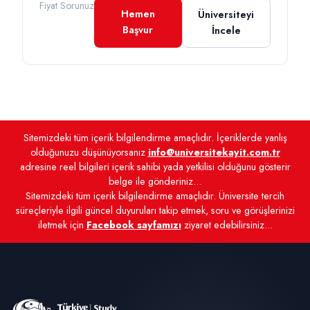
Fiyat Sorunuz
Hemen
Üniversiteyi
Başvur
İncele
Sitemizdeki tüm içerik bilgilendirme amaçlıdır. İçeriklerde yanlış
olduğunuzu düşünüyorsanız
info@universitekayit.com.tr
adresine reel bilgileri içerik sahibi yada yetkilisi olduğunu gösterir
belge ile gönderiniz...
Sitemizdeki tüm içerik bilgilendirme amaçlıdır. Üniversite tercih
süreçleriyle ilgili güncel duyuruları takip etmek, soru ve görüşlerinizi
iletmek için
Facebook sayfamızı
ziyaret edebilirsiniz...