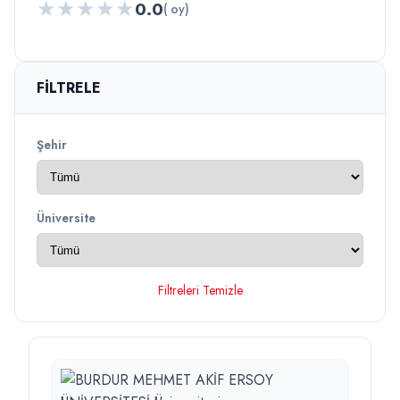
★
★
★
★
★
0.0
( oy)
FILTRELE
Şehir
Üniversite
Filtreleri Temizle