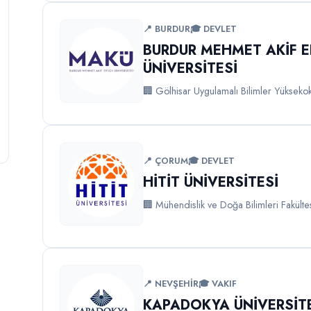
📍 BURDUR
🎓 DEVLET
BURDUR MEHMET AKİF 
ÜNİVERSİTESİ
🏢 Gölhisar Uygulamalı Bilimler Yükseko
📍 ÇORUM
🎓 DEVLET
HİTİT ÜNİVERSİTESİ
🏢 Mühendislik ve Doğa Bilimleri Fakülte
📍 NEVŞEHİR
🎓 VAKIF
KAPADOKYA ÜNİVERSİT