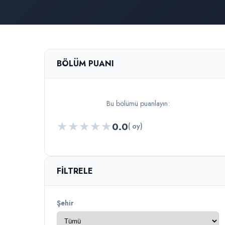
BÖLÜM PUANI
Bu bölümü puanlayın:
★
★
★
★
★
0.0
( oy)
FILTRELE
Şehir