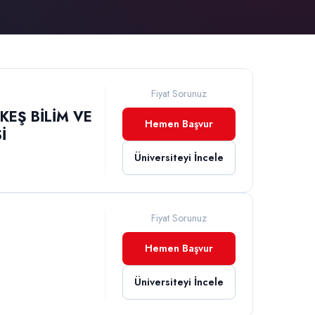
Fiyat Sorunuz
EŞ BİLİM VE
Hemen Başvur
İ
Üniversiteyi İncele
Fiyat Sorunuz
Hemen Başvur
Üniversiteyi İncele