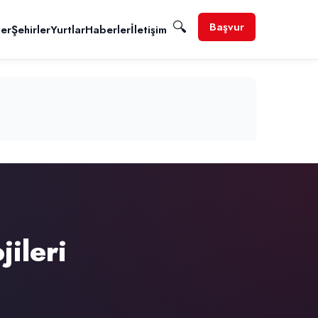
🔍
Başvur
ler
Şehirler
Yurtlar
Haberler
İletişim
jileri