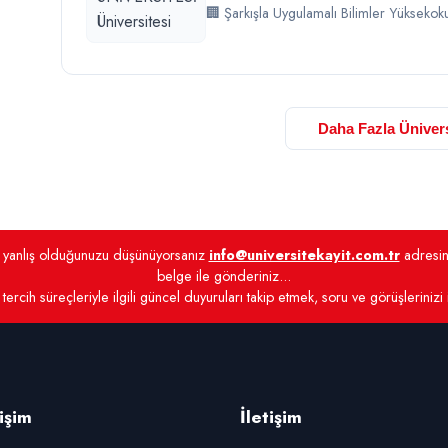
🏢 Şarkışla Uygulamalı Bilimler Yüksekok
Daha Fazla Ünivers
de yanlış olduğunuzu düşünüyorsanız
info@universitekayit.com.tr
adresine
belge ile gönderiniz...
tercih süreçleriyle ilgili güncel duyuruları takip etmek, soru ve görüşlerinizi
rişim
İletişim