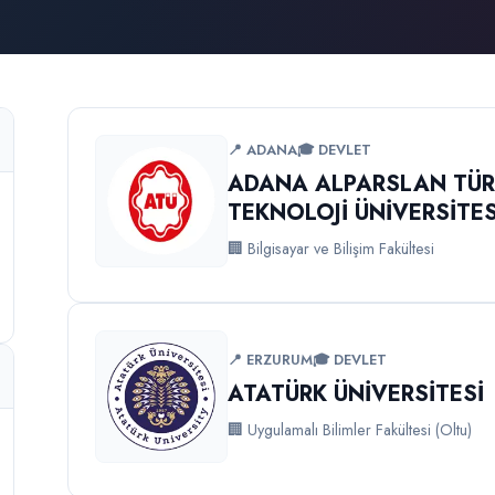
📍 ADANA
🎓 DEVLET
ADANA ALPARSLAN TÜRK
TEKNOLOJİ ÜNİVERSİTES
🏢 Bilgisayar ve Bilişim Fakültesi
📍 ERZURUM
🎓 DEVLET
ATATÜRK ÜNİVERSİTESİ
🏢 Uygulamalı Bilimler Fakültesi (Oltu)