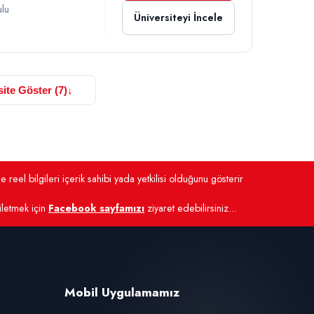
ulu
Üniversiteyi İncele
ite Göster (7)
↓
 reel bilgileri içerik sahibi yada yetkilisi olduğunu gösterir
 iletmek için
Facebook sayfamızı
ziyaret edebilirsiniz...
Mobil Uygulamamız